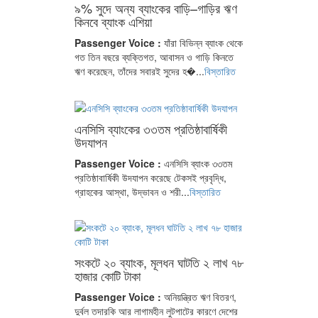
৯% সুদে অন্য ব্যাংকের বাড়ি–গাড়ির ঋণ
কিনবে ব্যাংক এশিয়া
Passenger Voice :
যাঁরা বিভিন্ন ব্যাংক থেকে
গত তিন বছরে ব্যক্তিগত, আবাসন ও গাড়ি কিনতে
ঋণ করেছেন, তাঁদের সবারই সুদের হ�...
বিস্তারিত
এনসিসি ব্যাংকের ৩৩তম প্রতিষ্ঠাবার্ষিকী
উদযাপন
Passenger Voice :
এনসিসি ব্যাংক ৩৩তম
প্রতিষ্ঠাবার্ষিকী উদযাপন করেছে টেকসই প্রবৃদ্ধি,
গ্রাহকের আস্থা, উদ্ভাবন ও শরী...
বিস্তারিত
সংকটে ২০ ব্যাংক, মূলধন ঘাটতি ২ লাখ ৭৮
হাজার কোটি টাকা
Passenger Voice :
অনিয়ন্ত্রিত ঋণ বিতরণ,
দুর্বল তদারকি আর লাগামহীন লুটপাটের কারণে দেশের