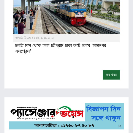
আপডেট
১০:৪৭ এএম, ২০২৬-০৮-০৪
চলতি মাস থেকে ঢাকা-চট্টগ্রাম-ঢাকা রুটে চলবে ‘মহানগর
এক্সপ্রেস’
সব খবর