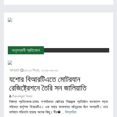
অনুসন্ধানী প্রতিবেদন
আপডেট
০৪:১৩ পিএম, ২০২৬-০৬-৩০
যশোর বিআরটিএতে মোটরযান
রেজিষ্ট্রেশনে তৈরি সন জালিয়াতি
Passenger Voice
নিজস্ব প্রতিবেদক-ঢাকাঃ গণপরিবহন সেক্টরের নিয়ন্ত্রক প্রতিষ্ঠান বাংলাদেশ সড়ক
পরিবহন কর্তৃপক্ষ বিআরটিএ। এক সময়ে দালালদের আঁতুড়ঘর ছিল সংস্থাটি। তবে
বর্তমানে পরিবর্তন হয়েছে অনেক কিছু। দীর�...
বিস্তারিত