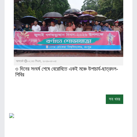
আপডেট
০২:৩৩ পিএম, ২০২৬-০৮-০৫
৩ দিনের সংঘর্ষ শেষে বেরোবিতে একই মঞ্চে উপাচার্য-ছাত্রদল-
শিবির
সব খবর