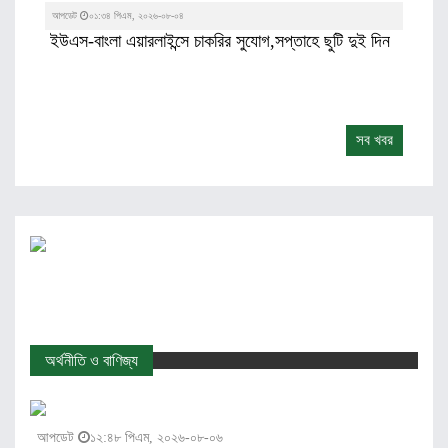
আপডেট
০১:৩৪ পিএম, ২০২৬-০৮-০৪
ইউএস-বাংলা এয়ারলাইন্সে চাকরির সুযোগ,সপ্তাহে ছুটি দুই দিন
সব খবর
অর্থনীতি ও বাণিজ্য
আপডেট
১২:৪৮ পিএম, ২০২৬-০৮-০৬