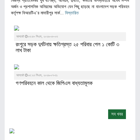
নিজস্ব প্রতিবেদকঃ ঘুষ বাণিজ্য, অনিয়ম, দুর্নীতি, ক্ষমতার অপব্যবহারে অবৈধ সম্পদ
অর্জন ও প্রশাসনিক অনিয়মের অভিযোগ যেন পিছু ছাড়ছে না বাংলাদেশ সড়ক পরিবহন
কর্তৃপক্ষ বিআরটিএ’র মাদারীপুর সার্ক...
বিস্তারিত
আপডেট
০৩:৫৮ পিএম, ২০২৬-০৮-০৩
রংপুরে সড়ক দুর্ঘটনায় ক্ষতিগ্রস্ত ২৫ পরিবার পেল ১ কোটি ৩
লাখ টাকা
আপডেট
০৫:২৩ পিএম, ২০২৬-০৭-৩১
গণপরিবহনে কাল থেকে জিপিএস বাধ্যতামূলক
সব খবর