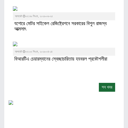
আপডেট
০৩:৩৬ পিএম, ২০২৬-০৬-২৫
যশোরে মোটর সাইকেল রেজিষ্ট্রেশনে সরকারের বিপুল রাজস্ব
আত্মসাৎ
আপডেট
০৩:০৫ পিএম, ২০২৬-০৪-১৪
বিআরটিএ চেয়ারম্যানের স্বেচ্ছাচারিতায় হযবরল প্রকৌশলীরা
সব খবর