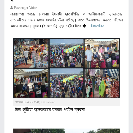
Passenger Voice
নারায়ণগঞ্জ শহরের চাষাঢ়ায় ইসলামী ছাত্রশিবির ও জাতীয়তাবাদী ছাত্রদলের
নেতাকর্মীদের দফায় দফায় সংঘর্ষের ঘটনা ঘটেছে। এতে উভয়পক্ষের অন্তত পাঁচজন
আহত হয়েছেন। বুধবার (৫ আগস্ট) দুপুর ১২টার দিকে �...
বিস্তারিত
আপডেট
০২:৫৯ পিএম, ২০২৬-০৮-০৫
টানা ছুটিতে কক্সবাজারে রমরমা পর্যটন ব্যবসা