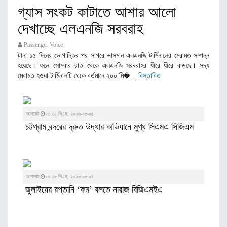
গ্যাস সংকট কাটাতে আশার আলো
দেখাচ্ছে এলএনজি সরবরাহ
Passenger Voice
টানা ১৫ দিনের ভোগান্তির পর সাগরে ভাসমান এলএনজি টার্মিনালের মেরামত সম্পন্ন
হয়েছে। ফলে সোমবার রাত থেকে এলএনজি সরবরাহর ধীরে ধীরে বাড়ছে। সদ্য
মেরামত হওয়া টার্মিনালটি থেকে বর্তমানে ২০০ মি�...
বিস্তারিত
আপডেট
০৩:৩২ পিএম, ২০২৬-০৮-০৫
চট্টগ্রাম বন্দরের দ্রুত উদ্ধার অভিযানে মুগ্ধ সিএমএ সিজিএম
আপডেট
০৩:২৮ পিএম, ২০২৬-০৮-০৪
জুলাইয়ের রপ্তানি ‘কম’ বলতে নারাজ বিজিএমইএ