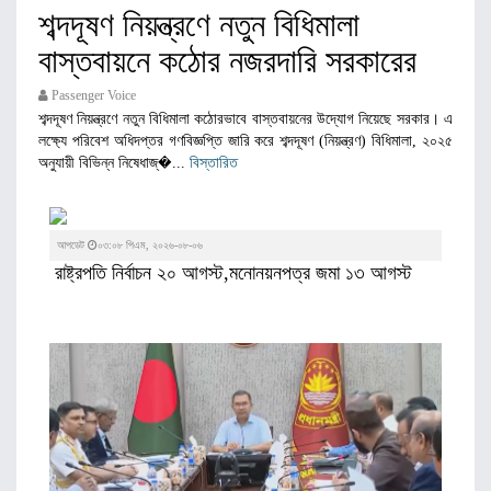
শব্দদূষণ নিয়ন্ত্রণে নতুন বিধিমালা
বাস্তবায়নে কঠোর নজরদারি সরকারের
Passenger Voice
শব্দদূষণ নিয়ন্ত্রণে নতুন বিধিমালা কঠোরভাবে বাস্তবায়নের উদ্যোগ নিয়েছে সরকার। এ
লক্ষ্যে পরিবেশ অধিদপ্তর গণবিজ্ঞপ্তি জারি করে শব্দদূষণ (নিয়ন্ত্রণ) বিধিমালা, ২০২৫
অনুযায়ী বিভিন্ন নিষেধাজ্�...
বিস্তারিত
আপডেট
০৩:০৮ পিএম, ২০২৬-০৮-০৬
রাষ্ট্রপতি নির্বাচন ২০ আগস্ট,মনোনয়নপত্র জমা ১‌৩ আগস্ট