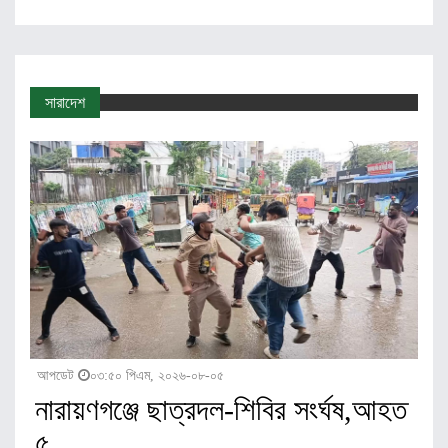
সারাদেশ
আপডেট
০৩:৫০ পিএম, ২০২৬-০৮-০৫
নারায়ণগঞ্জে ছাত্রদল-শিবির সংর্ঘষ,আহত
৫