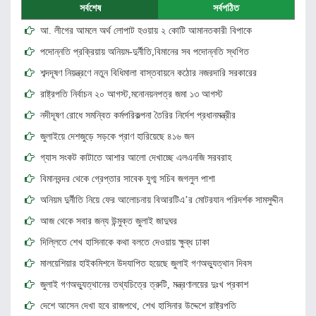
সর্বশেষ
সর্বপঠিত
আ. লীগের আমলে অর্থ লোপাট হওয়ায় ২ কোটি আমানতকারী বিপাকে
পদোন্নতি প্রক্রিয়ায় অনিয়ম-দুর্নীতি,বিমানের সব পদোন্নতি স্থগিত
শব্দদূষণ নিয়ন্ত্রণে নতুন বিধিমালা বাস্তবায়নে কঠোর নজরদারি সরকারের
রাষ্ট্রপতি নির্বাচন ২০ আগস্ট,মনোনয়নপত্র জমা ১‌৩ আগস্ট
নদীদূষণ রোধে সমন্বিত কর্মপরিকল্পনা তৈরির নির্দেশ প্রধানমন্ত্রীর
জুলাইয়ে দেশজুড়ে সড়কে প্রাণ হারিয়েছে ৪১৬ জন
গ্যাস সংকট কাটাতে আশার আলো দেখাচ্ছে এলএনজি সরবরাহ
বিমানবন্দর থেকে গ্রেপ্তার সাবেক যুগ্ম সচিব জগলুল পাশা
অনিয়ম দুর্নীতি নিয়ে ফের আলোচনায় বিআরটিএ’র মোটরযান পরিদর্শক সামসুদ্দীন
আজ থেকে সবার জন্য উন্মুক্ত জুলাই জাদুঘর
দিল্লিতে শেখ হাসিনাকে কথা বলতে দেওয়ায় ক্ষুব্ধ ঢাকা
মালয়েশিয়ার হাইকমিশনে উদযাপিত হয়েছে জুলাই গণঅভ্যুত্থান দিবস
জুলাই গণঅভ্যুত্থানের তথ্যচিত্রে ত্রুটি, মন্ত্রণালয়ের দুঃখ প্রকাশ
দেশে আসেন দেখা হবে রাজপথে, শেখ হাসিনার উদ্দেশে রাষ্ট্রপতি