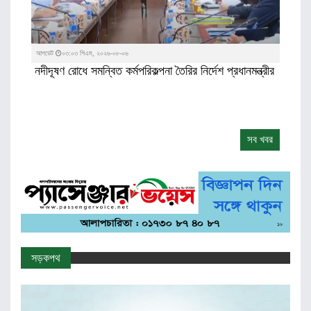
আপডেট
০৩:০৩ পিএম, ২০২৬-০৮-০৬
নদীদূষণ রোধে সমন্বিত কর্মপরিকল্পনা তৈরির নির্দেশ প্রধানমন্ত্রীর
সব খবর
সড়কপথ