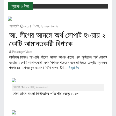
ব্যাংক ও বীমা
আপডেট
০৩:৫৪ পিএম, ২০২৬-০৮-০৬
আ. লীগের আমলে অর্থ লোপাট হওয়ায় ২
কোটি আমানতকারী বিপাকে
Passenger Voice
কার্যক্রম নিষিদ্ধ আওয়ামী লীগের আমলে ব্যাংক খাতের এক তৃতীয়াংশ অর্থ লোপাট
হওয়ায় ২ কোটি আমানতকারী এখন বিপাকে পড়েছেন বলে জানিয়েছে কেন্দ্রীয় ব্যাংকের
গভর্নর মো. মোস্তাকুর রহমান। তিনি বলেন, &l...
বিস্তারিত
আপডেট
০৪:৫২ পিএম, ২০২৬-০৮-০৫
সাত মাসে বাংলা কিউআরে পরিশােধ বেড়ে ৬ গুণ