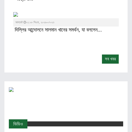
আপডেট
০১:০৮ পিএম, ২০২৬-০৭-২৩
দিল্লির আন্দোলনে সালমান খানের সমর্থন, যা বললেন...
সব খবর
ভিডিও