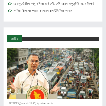
যে ডকুমেন্টারিতে আবু সাঈদের ছবি নেই, সেটা কোনো ডকুমেন্টারি নয়: রাষ্ট্রপতি
সবকিছু বিবেচনায় আমার কমনসেন্স বলে উনি ফিরে আসবে
সাত মাসে বাংলা কিউআরে পরিশােধ বেড়ে ৬ গুণ
জুলাই অভ্যুত্থান স্মরণে চট্টগ্রামে হেফাজতের সমাবেশ
ঈশ্বরদীতে জুলাই অভ্যুত্থান দিবস উপলক্ষে জামায়াত ইসলামীর গণমিছিল
জাতীয়
কিশোরীকে ধর্ষণের অভিযোগে রিপন মিয়ার বিরুদ্ধে মামলা
আপডেট
০৩:১৭ পিএম, ২০২৬-০৮-০৬