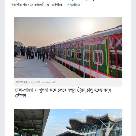
বিভাগীয় পরিবহন কর্মকর্তা মো. মোশারে...
বিস্তারিত
আপডেট
১০:৫০ এএম, ২০২৬-০৮-০৪
ঢাকা-পাবনা ও খুলনা রুটে চলবে নতুন ট্রেন,চালু হচ্ছে বন্ধ
স্টেশন