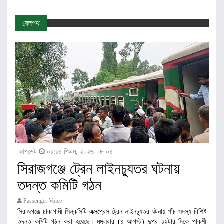
রেলপথ
আপডেট
০১:১৪ পিএম, ২০২৬-০৮-০৪
সিরাজগঞ্জে ট্রেন লাইনচ্যুতর ঘটনায়
তদন্ত কমিটি গঠন
Passenger Voice
সিরাজগঞ্জে ঢাকাগামী সিল্কসিটি এক্সপ্রেস ট্রেন লাইনচ্যুতর ঘটনায় পাঁচ সদস্য বিশিষ্ট
তদন্ত কমিটি গঠন করা হয়েছে। মঙ্গলবার (৪ আগস্ট) দুপুর ১২টার দিকে পাকশী