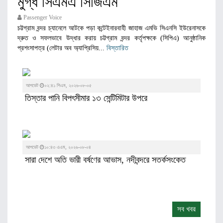
মুগ্ধ সিএমএ সিজিএম
Passenger Voice
চট্টগ্রাম বন্দর চ্যানেলে আটকে পড়া কন্টেইনারবাহী জাহাজ এমভি সিএনসি ইউরেনাসকে
দ্রুত ও সফলভাবে উদ্ধার করায় চট্টগ্রাম বন্দর কর্তৃপক্ষকে (সিপিএ) আনুষ্ঠানিক
প্রশংসাপত্র (লেটার অব অ্যাপ্রিসিয়...
বিস্তারিত
আপডেট
০২:৪১ পিএম, ২০২৬-০৮-০৫
তিস্তার পানি বিপৎসীমার ১৩ সেন্টিমিটার উপরে
আপডেট
১০:৪৩ এএম, ২০২৬-০৮-০৪
সারা দেশে অতি ভারী বর্ষণের আভাস, নদীবন্দরে সতর্কসংকেত
সব খবর