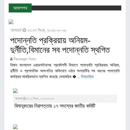
আকাশপথ
আপডেট
০৩:৩৭ পিএম, ২০২৬-০৮-০৬
পদোন্নতি প্রক্রিয়ায় অনিয়ম-
দুর্নীতি,বিমানের সব পদোন্নতি স্থগিত
Passenger Voice
বিমান বাংলাদেশ এয়ারলাইনসের প্রকৌশলী বিভাগে পদোন্নতি প্রক্রিয়ায় অনিয়ম,
দুর্নীতি ও প্রশাসনিক অসংগতির অভিযোগ ওঠায় সংস্থাটির সব ধরনের পদোন্নতি
কার্যক্রম সাময়িকভাবে স্থগিত করেছে বেসামরিক �...
বিস্তারিত
আপডেট
০৫:২৩ পিএম, ২০২৬-০৮-০৪
বিমানবন্দরের নিরাপত্তায় ১৭ সদস্যের জাতীয় কমিটি