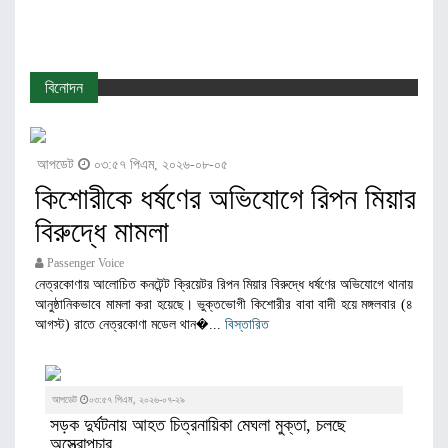
বিনোদন
আপডেট
০৩:৫৭ পিএম, ২০২৬-০৮-০৫
কিশোরীকে ধর্ষণের অভিযোগে রিপন মিয়ার
বিরুদ্ধে মামলা
Passenger Voice
নেত্রকোণায় আলোচিত কনটেন্ট ক্রিয়েটর রিপন মিয়ার বিরুদ্ধে ধর্ষণের অভিযোগে থানায়
আনুষ্ঠানিকভাবে মামলা করা হয়েছে। ভুক্তভোগী কিশোরীর বাবা বাদী হয়ে মঙ্গলবার (৪
আগস্ট) রাতে নেত্রকোণা মডেল থান�...
বিস্তারিত
আপডেট
০৩:৫৭ পিএম, ২০২৬-০৭-২৯
সড়ক দুর্ঘটনায় আহত চিত্রনায়িকা মেঘলা মুক্তা, চলছে
অস্ত্রোপচার