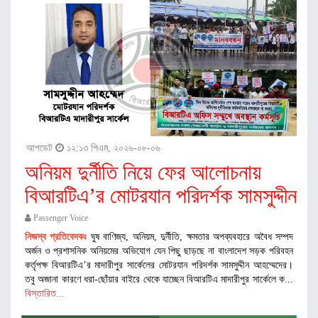
আপডেট
১২:১৩ পিএম, ২০২৬-০৮-০৬
অনিয়ম দুর্নীতি নিয়ে ফের আলোচনায়
বিআরটিএ’র মোটরযান পরিদর্শক সামসুদ্দীন
Passenger Voice
নিজস্ব প্রতিবেদকঃ
ঘুষ বাণিজ্য, অনিয়ম, দুর্নীতি, ক্ষমতার অপব্যবহারে অবৈধ সম্পদ
অর্জন ও প্রশাসনিক অনিয়মের অভিযোগ যেন পিছু ছাড়ছে না বাংলাদেশ সড়ক পরিবহন
কর্তৃপক্ষ বিআরটিএ’র মাদারীপুর সার্কেলের মোটরযান পরিদর্শক সামসুদ্দীন আহম্মেদের।
তবু অজানা কারণে ধরা-ছোঁয়ার বাইরে থেকে যাচ্ছেন বিআরটিএ মাদারীপুর সার্কেলে ক...
বিস্তারিত...