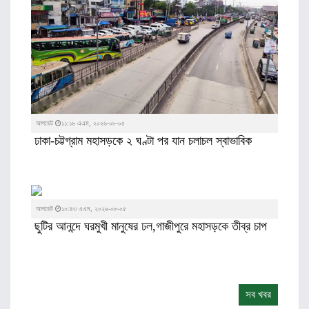
আপডেট
১১:১৬ এএম, ২০২৬-০৮-০৫
ঢাকা-চট্টগ্রাম মহাসড়কে ২ ঘণ্টা পর যান চলাচল স্বাভাবিক
আপডেট
১০:৪৩ এএম, ২০২৬-০৮-০৫
ছুটির আনন্দে ঘরমুখী মানুষের ঢল,গাজীপুরে মহাসড়কে তীব্র চাপ
সব খবর