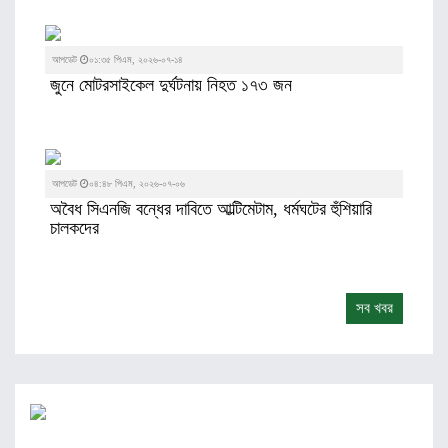
আপডেট
০১:৩৫ পিএম, ২০২৬-০৭-১৪
জুনে মোটরসাইকেল দুর্ঘটনায় নিহত ১৭৩ জন
আপডেট
০৪:৪৮ পিএম, ২০২৬-০৭-০৬
অবৈধ সিএনজি বন্ধের দাবিতে আল্টিমেটাম, ধর্মঘটের হুঁশিয়ারি
চালকদের
সব খবর