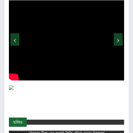
‹
›
ছবিঘর