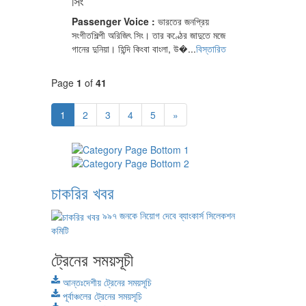
সিং
Passenger Voice :
ভারতের জনপ্রিয়
সংগীতশিল্পী অরিজিৎ সিং। তার কণ্ঠের জাদুতে মজে
গানের দুনিয়া। হিন্দি কিংবা বাংলা, উ�...
বিস্তারিত
Page
1
of
41
1
2
3
4
5
»
চাকরির খবর
৯৯৭ জনকে নিয়োগ দেবে ব্যাংকার্স সিলেকশন
কমিটি
ট্রেনের সময়সূচী
আন্তঃদেশীয় ট্রেনের সময়সূচি
পূর্বাঞ্চলের ট্রেনের সময়সূচি