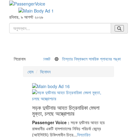
রবিবার, ৯ আগস্ট ২০২৬
৫ কিলোমিটার যানজট
শিরোনাম
তিস্তার নিম্নাঞ্চলে সাময়িক প্লাবনের শঙ্কা
সালমান শাহ হত্যা ম
হোম
বিনোদন
সড়ক দুর্ঘটনায় আহত চিত্রনায়িকা মেঘলা
মুক্তা, চলছে অস্ত্রোপচার
Passenger Voice :
সড়ক দুর্ঘটনায় আহত হয়ে
রাজধানীর একটি হাসপাতালের নিবিড় পরিচর্যা কেন্দ্রে
(আইসিইউ) চিকিৎসাধীন চিত্র...
বিস্তারিত