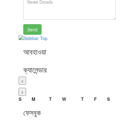
Send
আবহাওয়া
ক্যালেন্ডার
<
>
S
M
T
W
T
F
S
ফেসবুক