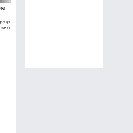
বকর
খপাত্র
সেম্বর)