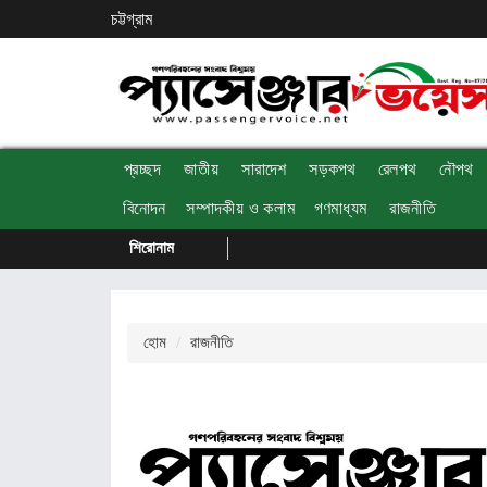
চট্টগ্রাম
প্রচ্ছদ
জাতীয়
সারাদেশ
সড়কপথ
রেলপথ
নৌপথ
বিনোদন
সম্পাদকীয় ও কলাম
গণমাধ্যম
রাজনীতি
শিরোনাম
হোম
রাজনীতি