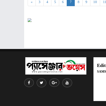
«
3
4
5
6
7
8
9
10
1
Edit
SAM