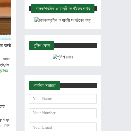
চালক/শ্রমিক ও যাত্রী সংগঠনের তথ্য
 বার্তা
পুলিশ ফোন
 সংসদ
ৃঙ্খলা
্তারিত
পাবলিক মতামত
রায়
খপাত্র
। ঢাকা