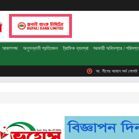
আকাশপথ
অনুসন্ধানী প্রতিবেদন
ট্রাফিক ব্যবস্থা
সরকারী অধিদপ্তর / পরিদপ্ত
আ. লীগের আমলে অর্থ লোপাট হওয়ায় ২ কোটি