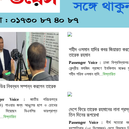
শহীদ ওসমান হাদির কবর জিয়ারত কর
তারেক রহমান
Passenger Voice :
ঢাকা বিশ্ববিদ্যালয়
কেন্দ্রীয় মসজিদ প্রাঙ্গণে ইনকিলাব মঞ্চের ম
শহীদ শরিফ ওসমান হাদি...
বিস্তারিত
র নিবন্ধন সম্পন্ন করলেন তারেক
nger Voice :
জাতীয় পরিচয়পত্র
ি) পাওয়ার জন্য আঙুলের ছাপ ও চোখের
দেশে ফিরে তারেক রহমানের নানা প্রস্
 দিয়েছেন বিএনপির ভারপ্রাপ্ত
তিন দিনের রূপরেখা
...
বিস্তারিত
Passenger Voice :
দীর্ঘ সতেরো 
বৃহস্পতিবার (২৫ ডিসেম্বর) দেশে ফিরছেন 