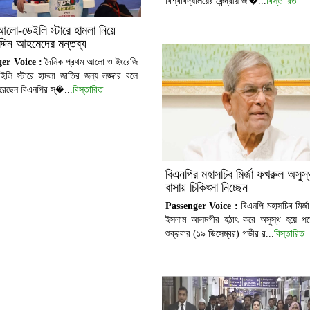
বিশ্ববিদ্যালয়ের কেন্দ্রীয় জা�...
বিস্তারিত
আলো-ডেইলি স্টারে হামলা নিয়ে
দ্দিন আহমেদের মন্তব্য
er Voice :
দৈনিক প্রথম আলো ও ইংরেজি
ইলি স্টারে হামলা জাতির জন্য লজ্জার বলে
করেছেন বিএনপির স্�...
বিস্তারিত
বিএনপির মহাসচিব মির্জা ফখরুল অসুস্
বাসায় চিকিৎসা নিচ্ছেন
Passenger Voice :
বিএনপি মহাসচিব মির্জ
ইসলাম আলমগীর হঠাৎ করে অসুস্থ হয়ে প
শুক্রবার (১৯ ডিসেম্বর) গভীর র...
বিস্তারিত