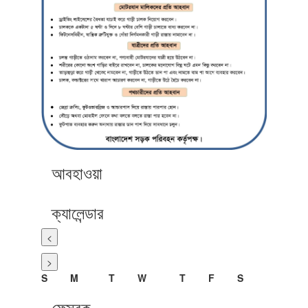
আবহাওয়া
ক্যালেন্ডার
<
>
S
M
T
W
T
F
S
ফেসবুক