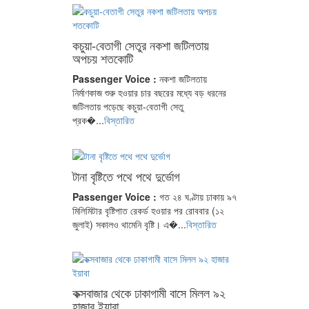
কচুয়া-বেতাগী সেতুর নকশা জটিলতায়
অপচয় শতকোটি
Passenger Voice :
নকশা জটিলতায়
নির্মাণকাজ শুরু হওয়ার চার বছরের মধ্যে বড় ধরনের
জটিলতায় পড়েছে কচুয়া-বেতাগী সেতু
প্রক�...
বিস্তারিত
টানা বৃষ্টিতে পথে পথে দুর্ভোগ
Passenger Voice :
গত ২৪ ঘণ্টায় ঢাকায় ৯৭
মিলিমিটার বৃষ্টিপাত রেকর্ড হওয়ার পর রোববার (১২
জুলাই) সকালও থামেনি বৃষ্টি। এ�...
বিস্তারিত
কক্সবাজার থেকে ঢাকাগামী বাসে মিলল ৯২
হাজার ইয়াবা