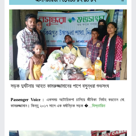
সড়ক দুর্ঘটনায় আহত কামরুজ্জামানের পাশে বসুন্ধরা শুভসংঘ
Passenger Voice :
একসময় অটোরিকশা চালিয়ে জীবিকা নির্বাহ করতেন মো.
কামরুজ্জামান। কিন্তু ২০১৭ সালে এক মর্মান্তিক সড়ক �...
বিস্তারিত