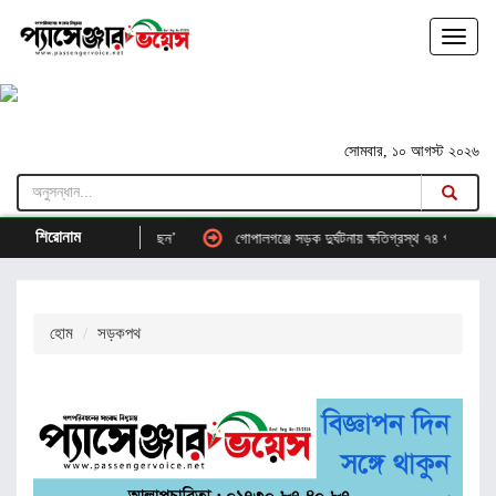
সোমবার, ১০ আগস্ট ২০২৬
শিরোনাম
 পথে আপনারা হাঁটছেন’
গোপালগঞ্জে সড়ক দুর্ঘটনায় ক্ষতিগ্রস্থ ৭৪ পরিবার পেল ৩ কোটি ৪
হোম
সড়কপথ