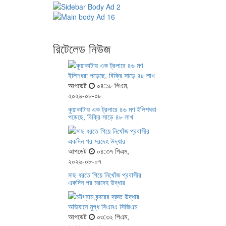
রিটেলেড নিউজ
আপডেট
০৪:১৮ পিএম,
২০২৬-০৮-০৮
কুয়াকাটায় এক ট্রলারে ৪৬ মণ ইলিশধরা
পড়েছে, বিক্রি সাড়ে ৪৮ লাখ
আপডেট
০৪:৩৭ পিএম,
২০২৬-০৮-০৭
মাছ ধরতে গিয়ে নিখোঁজ প্রবাসীর
একদিন পর মরদেহ উদ্ধার
আপডেট
০৩:৩২ পিএম,