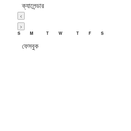
ক্যালেন্ডার
<
>
S
M
T
W
T
F
S
ফেসবুক