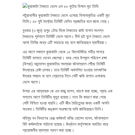
পটুয়াখালীর কুয়াকাটা সৈকতে ভেসে এসেছে বিশালাকৃতির একটি মৃত
তিমি। ৫৮ ফুট দৈর্ঘ্যের তিমিটি বেলিন প্রজাতির বলে জানা গেছে।
বুধবার (৩ জুন) দুপুর ২টার দিকে সৈকতের ঝাউ বাগান সংলগ্ন
সৈকতের পূর্বপাশে তিমিটি ভেসে আসে। দীর্ঘ দুই যুগে সৈকতে ভেসে
আসা তিমির মধ্যে এটি সবচেয়ে বড় বলে জানিয়েছেন স্থানীয়রা।
এর আগে সকালে কুয়াকাটা থেকে ১৫ কিলোমিটার গভীর সাগরে
তিমিটি ভাসতে দেখেন জেলেরা। খবর পেয়ে উপকূল পরিবেশ রক্ষা
(উপরা) আন্দোলন কুয়াকাটার সদস্যরা ঘটনাস্থলে পৌঁছে তিমিটি
উদ্ধারের চেষ্টা চালায়। তবে তিমিটি অর্ধগলিত হওয়ায় তাৎক্ষণিক
উদ্ধার সম্ভব না হলে স্রোতের টানে সেটি ঝাউ বাগান এলাকায়
ভেসে আসে।
উপরা এর আহ্বায়ক কে এম বাচ্চু বলেন, ধারণা করা হচ্ছে, প্রায় এক
সপ্তাহ আগে তিমিটির মৃত্যু হয়েছে। তবে কি কারণে মারা গেছে
সেটি নিশ্চিত হওয়া যায়নি। এটি জীব বৈচিত্র্যের জন্য একটি অশনি
সংকেত। তিমিটির কঙ্কাল সংরক্ষণের দাবি জানিয়েছেন তিনি।
মহিপুর বন বিভাগের রেঞ্জ কর্মকর্তা মনির হোসেন বলেন, ঘটনাস্থলে
বিট কর্মকর্তাকে পাঠানো হয়েছে। ঊর্ধ্বতন কর্তৃপক্ষকে অবহিত করে
প্রয়োজনীয় ব্যবস্থা গ্রহণ করা হচ্ছে।