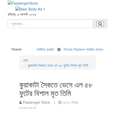
রবিবার, ৯ আগস্ট ২০২৬
্টার অবরোধে ১৫ কিলোমিটার যানজট
শিরোনাম
তিস্তার নিম্নাঞ্চলে সাময়িক প্লাবনের শঙ্কা
সালমা
হোম
কুয়াকাটা সৈকতে ভেসে এল ৫৮ ফুটের বিশাল মৃত তিমি
কুয়াকাটা সৈকতে ভেসে এল ৫৮
ফুটের বিশাল মৃত তিমি
Passenger Voice |
০৫:১০ পিএম,
২০২৬-০৬-০৩