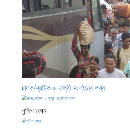
চালক/শ্রমিক ও যাত্রী সংগঠনের তথ্য
পুলিশ ফোন