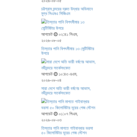
২০২৬-০৮-০৫
চট্টগ্রাম বন্দরের দ্রুত উদ্ধার অভিযানে
মুগ্ধ সিএমএ সিজিএম
আপডেট
০২:৪১ পিএম,
২০২৬-০৮-০৫
তিস্তার পানি বিপৎসীমার ১৩ সেন্টিমিটার
উপরে
আপডেট
১০:৪৩ এএম,
২০২৬-০৮-০৪
সারা দেশে অতি ভারী বর্ষণের আভাস,
নদীবন্দরে সতর্কসংকেত
আপডেট
০১:০৭ পিএম,
২০২৬-০৮-০৩
তিস্তার পানি মাপতে গাইবান্ধার ভরসা
৫০ কিলোমিটার দূরের গেজ স্টেশন