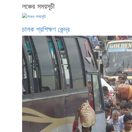
লঞ্চের সময়সূচী
চালক প্রশিক্ষণ কেন্দ্র