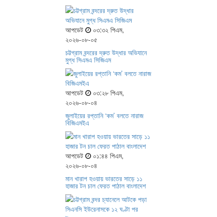
আপডেট
০৩:৩২ পিএম,
২০২৬-০৮-০৫
চট্টগ্রাম বন্দরের দ্রুত উদ্ধার অভিযানে
মুগ্ধ সিএমএ সিজিএম
আপডেট
০৩:২৮ পিএম,
২০২৬-০৮-০৪
জুলাইয়ের রপ্তানি ‘কম’ বলতে নারাজ
বিজিএমইএ
আপডেট
০১:৪৪ পিএম,
২০২৬-০৮-০৪
মান খারাপ হওয়ায় ভারতের সাড়ে ১১
হাজার টন চাল ফেরত পাঠাল বাংলাদেশ