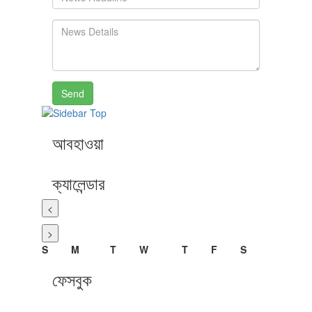
Send
আবহাওয়া
ক্যালেন্ডার
<
>
S
M
T
W
T
F
S
ফেসবুক