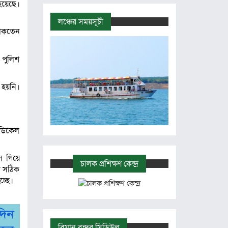
হয়েছে।
লঞ্চের সময়সূচী
থাকতেন
 পুলিশ
 হয়নি।
মেডিকেল
ে গিয়ে
চালক প্রশিক্ষণ কেন্দ্র
ুর সঠিক
চ্ছে।
বিমান বন্দর সিডিউল