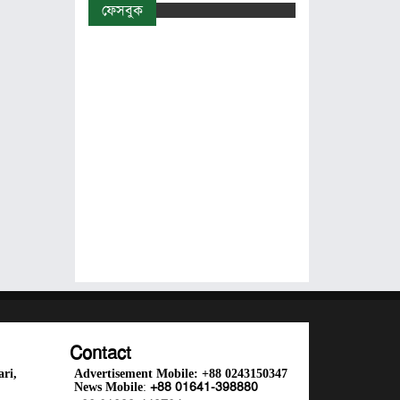
ফেসবুক
Contact
ri,
Advertisement Mobile:
+88 0243150347
+88 01641-398880
News Mobile
: