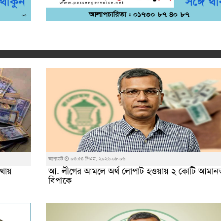
আপডেট
০৩:৫৪ পিএম, ২০২৬-০৮-০৬
থায়
আ. লীগের আমলে অর্থ লোপাট হওয়ায় ২ কোটি আমান
বিপাকে