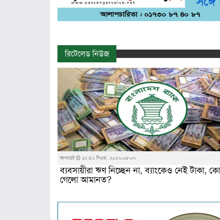
রিটেলেড নিউজ
আপডেট
১২:৪৬ পিএম, ২০২৬-০৮-০৭
ব্যবসায়ীরা ঋণ নিচ্ছেন না, ব্যাংকেও নেই টাকা, কো
গেলো আমানত?