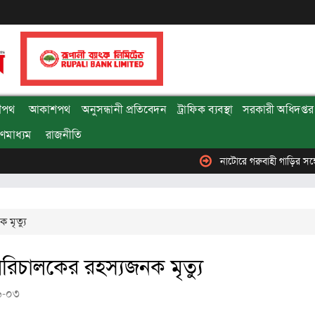
ৌপথ
আকাশপথ
অনুসন্ধানী প্রতিবেদন
ট্রাফিক ব্যবস্থা
সরকারী অধিদপ্তর 
ণমাধ্যম
রাজনীতি
নাটোরে গরুবাহী গাড়ির সঙ্গে বাসের সংঘর্
 মৃত্যু
পরিচালকের রহস্যজনক মৃত্যু
৬-০৩