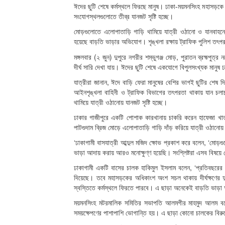
ঈদের ছুটি শেষে কর্মস্থলে ফিরছে মানুষ। ঢাকা-ময়মনসিংহ মহাসড়
সংযোগস্থলগুলোতে তীব্র যানজট সৃষ্টি হচ্ছে।
মোড়গুলোতে এলোপাতাড়ি গাড়ি থামিয়ে যাত্রী ওঠানো ও যানবাহন
হয়েছে বাড়তি ভাড়ার অভিযোগ। শৃঙ্খলা রক্ষায় ট্রাফিক পুলিশ তৎপর
মঙ্গলবার (২ জুন) দুপুরে নগরীর শম্ভুগঞ্জ মোড়, পুরাতন ব্রহ্মপুত
দীর্ঘ সারি দেখা যায়। ঈদের ছুটি শেষে একযোগে বিপুলসংখ্যক মানু
যাত্রীরা জানান, ঈদে বাড়ি ফেরা মানুষের বেশির ভাগই ছুটির শেষ
আইনশৃঙ্খলা বাহিনী ও ট্রাফিক বিভাগের তৎপরতা থাকায় যান চ
থামিয়ে যাত্রী ওঠানোয় যানজট সৃষ্টি হচ্ছে।
ঢাকার গাজীপুরে একটি পোশাক কারখানায় চাকরি করেন হাফেজা খাত
পাটগুদাম ব্রিজ মোড়ে এলোপাতাড়ি গাড়ি দাঁড় করিয়ে যাত্রী ওঠানোয় 
‘ঢাকাগামী বাসযাত্রী আব্দুল মজিদ ক্ষোভ প্রকাশ করে বলেন, ‘ম
ভাড়া আদায় করায় আরও মনোক্ষুণ্ণ হয়েছি। সংশ্লিষ্টরা এসব বিষয়
ঢাকাগামী একটি বাসের চালক হাকিমুল ইসলাম বলেন, ‘প্রতিবছরের
দিয়েছে। তবে মহাসড়কের অধিকাংশ অংশ সচল থাকায় দীর্ঘক্ষণের দু
স্বস্তিতে কর্মস্থলে ফিরতে পারবে। এ ছাড়া অনেকেই বাড়তি ভা
ময়মনসিংহ মটরমালিক সমিতির সভাপতি আলমগীর মাহমুদ আলম বলেন
সময়ক্ষেপণের পাশাপাশি ভোগান্তি হয়। এ ছাড়া কোনো চালকের বিরু