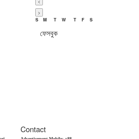
<
>
S
M
T
W
T
F
S
ফেসবুক
Contact
ri,
Advertisement Mobile:
+88