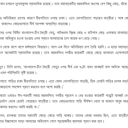
কে যান চলাচল তুলনামূলক স্বাভাবিক রয়েছে। তবে মহাসড়কটির ময়মনসিংহ অংশের বেশ কিছু মোড়, বাঁকে
ের অতিরিক্ত চাপের কারণে ধীরগতিতে চলছে চাকা। এতে ভোগান্তিতে পড়ছেন যাত্রীরা। সঙ্গে য
 থাকলেও মোড়গুলোতে দীর্ঘ অপেক্ষা অস্বস্তি বাড়াচ্ছে।
্র নদের ওপর নির্মিত বাংলাদেশ-চীন মৈত্রী সেতু, পাটগুদাম ব্রিজ মোড় ও বাইপাস মোড় এলাকায় যানবাহন
ষ ঢাকা অভিমুখে রওনা হওয়ায় এসব স্থানে যানবাহনের চাপ কয়েক গুণ বেড়ে গেছে।
 দিন থেকে ধাপে ধাপে কর্মস্থলে ফিরছেন। ফলে এক দিনে অতিরিক্ত চাপ তৈরি হয়নি। এ ছাড়া মহাসড়
লাচল অনেকটাই স্বাভাবিক রয়েছে। তবে ময়মনসিংহ নগরীর কয়েকটি মোড়ে মোড়ে যানবাহন এলোপাতা
ুন। তিনি বলেন, ‘বাংলাদেশ-চীন মৈত্রী সেতুর ওপর দীর্ঘ এক ঘণ্টা যাবৎ যানজটে বাস আটকে আছ
এমন পরিস্থিতি সৃষ্টি হয়েছে।
োড়গুলোতে গাড়ির চাকা ধীরগতিতে চলছে। এতে যেমন ভোগান্তিতে পড়েছি, ঠিক তেমনি গাড়ির চালক বাড়
ে জোড়ালো পদক্ষেপ গ্রহণ করবেন বলে আশা করছি।’
 মতো এবারও ঈদ-পরবর্তী সময়ে ময়মনসিংহ নগরীর প্রবেশ ও বের হওয়ার কয়েকটি পয়েন্টে যানজট দে
র্ভোগ থেকে রেহাই পেয়েছেন যাত্রীরা। তবে মোড়গুলোতে গাড়ি দীর্ঘক্ষণ থেমে না থাকলে মানুষ আ
ড়া আদায় করলেও আমি করছি না।’
, চালকরা তাদের স্বার্থেই মোড়ে মোড়ে গাড়ি থামায়। তাদের বোঝা দরকার ছিল, এতে যাত্রীদ
দ্ধে ইচ্ছামতো ভাড়া আদায়ের অভিযোগ পেলে প্রয়োজনীয় ব্যবস্থা গ্রহণ করা হবে।