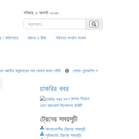
শনিবার, ৮ আগস্ট ২০২৬
র / পরিদপ্তর
ব্যাংক ও বীমা
পরিবহন সংগঠন সংবাদ
র কমান্ডারের নাম ঘোষণা করল সৌদি
সেল্ফ সেন্সরশিপ নয়, বস্তুনিষ্ঠ সংবাদ পরিবেশন করতে হবে
চাকরির খবর
৯৯৭ জনকে নিয়োগ
দেবে ব্যাংকার্স সিলেকশন কমিটি
ট্রেনের সময়সূচী
আন্তঃদেশীয় ট্রেনের সময়সূচি
পূর্বাঞ্চলের ট্রেনের সময়সূচি