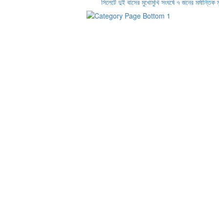
সিলেটে দুই বাসের মুখোমুখি সংঘর্ষে ৭ জনের মর্মান্তিক মৃ