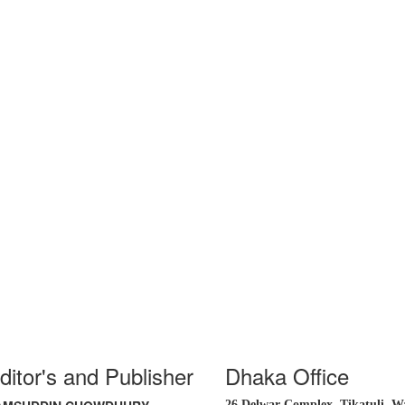
ditor's and Publisher
Dhaka Office
26 Delwar Complex, Tikatuli, Wa