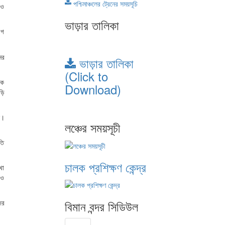
পশ্চিমাঞ্চলের ট্রেনের সময়সূচি
 ও
ভাড়ার তালিকা
োগ
ের
ভাড়ার তালিকা
(Click to
কে
Download)
ড়ি
ে।
লঞ্চের সময়সূচী
তি
চালক প্রশিক্ষণ কেন্দ্র
খা
রও
বিমান বন্দর সিডিউল
ের