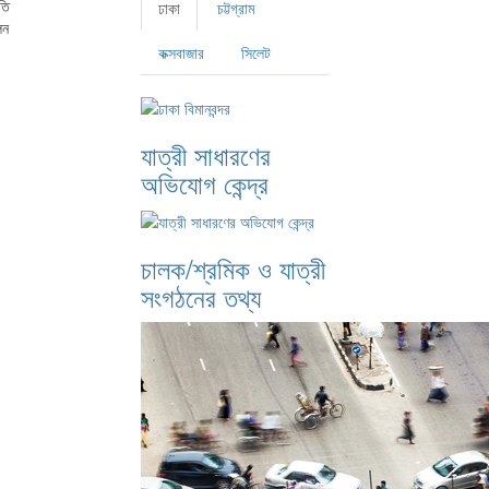
তি
ঢাকা
চট্টগ্রাম
লন
কক্সবাজার
সিলেট
যাত্রী সাধারণের
অভিযোগ কেন্দ্র
চালক/শ্রমিক ও যাত্রী
সংগঠনের তথ্য