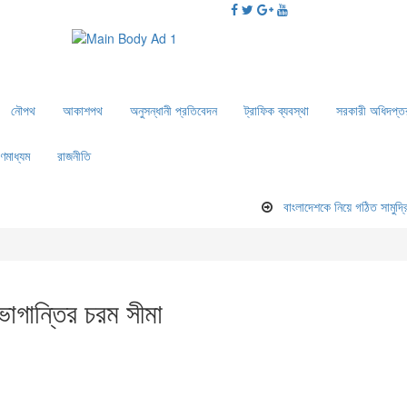
নৌপথ
আকাশপথ
অনুসন্ধানী প্রতিবেদন
ট্রাফিক ব্যবস্থা
সরকারী অধিদপ্ত
ণমাধ্যম
রাজনীতি
বাংলাদেশকে নিয়ে গঠিত সামুদ্রিক জোটে
োগান্তির চরম সীমা