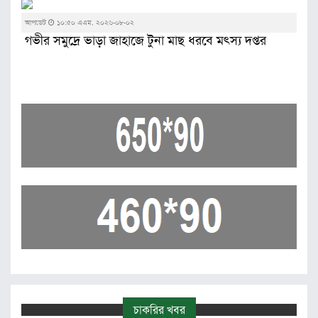
আপডেট
১০:৫০ এএম, ২০২৬-০৮-০২
গভীর সমুদ্রে ভাড়া জাহাজে টুনা মাছ ধরবে মৎস্য দপ্তর
চাকরির খবর