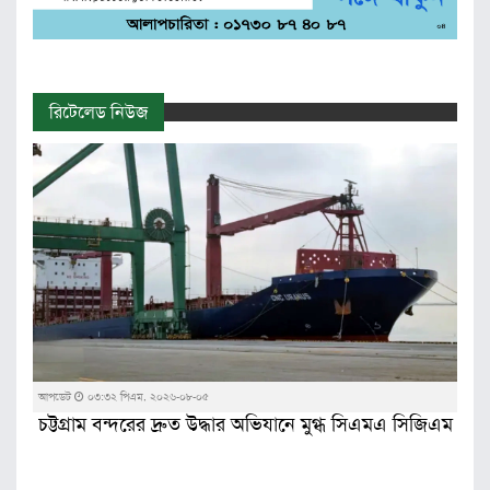
রিটেলেড নিউজ
আপডেট
০৩:৩২ পিএম, ২০২৬-০৮-০৫
চট্টগ্রাম বন্দরের দ্রুত উদ্ধার অভিযানে মুগ্ধ সিএমএ সিজিএম