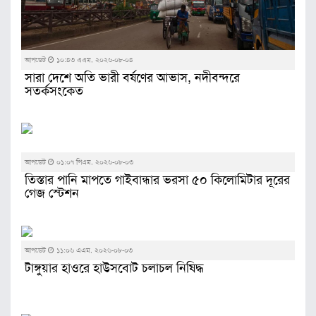
আপডেট
১০:৪৩ এএম, ২০২৬-০৮-০৪
সারা দেশে অতি ভারী বর্ষণের আভাস, নদীবন্দরে
সতর্কসংকেত
আপডেট
০১:০৭ পিএম, ২০২৬-০৮-০৩
তিস্তার পানি মাপতে গাইবান্ধার ভরসা ৫০ কিলোমিটার দূরের
গেজ স্টেশন
আপডেট
১১:০৬ এএম, ২০২৬-০৮-০৩
টাঙ্গুয়ার হাওরে হাউসবোট চলাচল নিষিদ্ধ