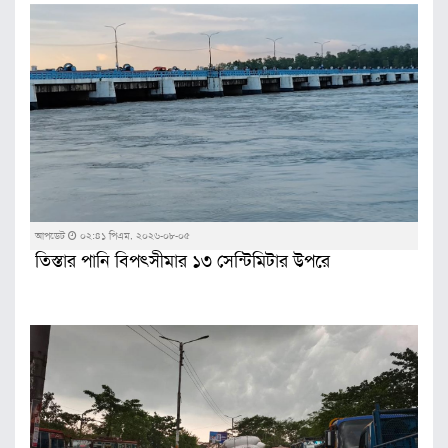
আপডেট
০২:৪১ পিএম, ২০২৬-০৮-০৫
তিস্তার পানি বিপৎসীমার ১৩ সেন্টিমিটার উপরে