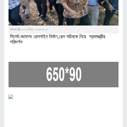
আপডেট
০১:১৫ পিএম, ২০২৬-০৮-০২
সিলেট-জাফলং রেললাইন নির্মাণ,রেল সচিবকে নিয়ে শ্রমমন্ত্রীর
পরিদর্শন