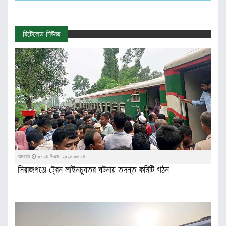
রিটেলেড নিউজ
আপডেট
০১:১৪ পিএম, ২০২৬-০৮-০৪
সিরাজগঞ্জে ট্রেন লাইনচ্যুতর ঘটনায় তদন্ত কমিটি গঠন