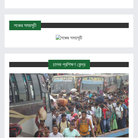
লঞ্চের সময়সূচী
চালক প্রশিক্ষণ কেন্দ্র