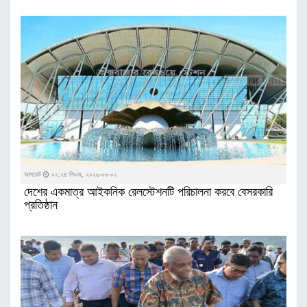
আপডেট
০২:২৪ পিএম, ২০২৬-০৮-০২
দেশের একমাত্র আইকনিক রেলস্টেশনটি পরিচালনা করবে বেসরকারি
প্রতিষ্ঠান