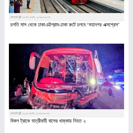
আপডেট
১০:৪৭ এএম, ২০২৬-০৮-০৪
চলতি মাস থেকে ঢাকা-চট্টগ্রাম-ঢাকা রুটে চলবে ‘মহানগর এক্সপ্রেস’
আপডেট
১১:১৫ এএম, ২০২৬-০৮-০৩
বিকল ট্রাকে যাত্রীবাহী বাসের ধাক্কায় নিহত ২