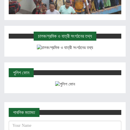
চালক/শ্রমিক ও যাত্রী সংগঠনের তথ্য
পুলিশ ফোন
পাবলিক মতামত