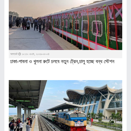
আপডেট
১০:৫০ এএম, ২০২৬-০৮-০৪
ঢাকা-পাবনা ও খুলনা রুটে চলবে নতুন ট্রেন,চালু হচ্ছে বন্ধ স্টেশন