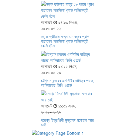
আপডেট
০৪:০৩ পিএম,
২০২৬-০৭-২২
সড়ক দুর্ঘটনায় মাত্র ১৮ বছরে প্রাণ
হারালেন ‘গডজিলা’খ্যাত অভিনেত্রী
কেলি হটল
আপডেট
০১:২২ পিএম,
২০২৬-০৬-২৯
চট্টগ্রাম বন্দরের এনসিটির দায়িত্ব পাচ্ছে
আমিরাতের ডিপি ওয়ার্ল্ড
আপডেট
১১:৩১ এএম,
২০২৬-০৬-২৯
বরেণ্য চিত্রশিল্পী মুস্তাফা মনোয়ার আর
নেই