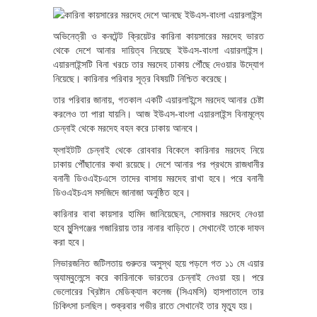
অভিনেত্রী ও কনটেন্ট ক্রিয়েটর কারিনা কায়সারের মরদেহ ভারত
থেকে দেশে আনার দায়িত্ব নিয়েছে ইউএস-বাংলা এয়ারলাইন্স।
এয়ারলাইন্সটি বিনা খরচে তার মরদেহ ঢাকায় পৌঁছে দেওয়ার উদ্যোগ
নিয়েছে। কারিনার পরিবার সূত্র বিষয়টি নিশ্চিত করেছে।
তার পরিবার জানায়, গতকাল একটি এয়ারলাইন্সে মরদেহ আনার চেষ্টা
করলেও তা পারা যায়নি। আজ ইউএস-বাংলা এয়ারলাইন্স বিনামূল্যে
চেন্নাই থেকে মরদেহ বহন করে ঢাকায় আনবে।
ফ্লাইটটি চেন্নাই থেকে রোববার বিকেলে কারিনার মরদেহ নিয়ে
ঢাকায় পৌঁছানোর কথা রয়েছে। দেশে আনার পর প্রথমে রাজধানীর
বনানী ডিওএইচএসে তাদের বাসায় মরদেহ রাখা হবে। পরে বনানী
ডিওএইচএস মসজিদে জানাজা অনুষ্ঠিত হবে।
কারিনার বাবা কায়সার হামিদ জানিয়েছেন, সোমবার মরদেহ নেওয়া
হবে মুন্সিগঞ্জের গজারিয়ায় তার নানার বাড়িতে। সেখানেই তাকে দাফন
করা হবে।
লিভারজনিত জটিলতায় গুরুতর অসুস্থ হয়ে পড়লে গত ১১ মে এয়ার
অ্যাম্বুলেন্সে করে কারিনাকে ভারতের চেন্নাই নেওয়া হয়। পরে
ভেলোরের খ্রিষ্টান মেডিক্যাল কলেজ (সিএমসি) হাসপাতালে তার
চিকিৎসা চলছিল। শুক্রবার গভীর রাতে সেখানেই তার মৃত্যু হয়।