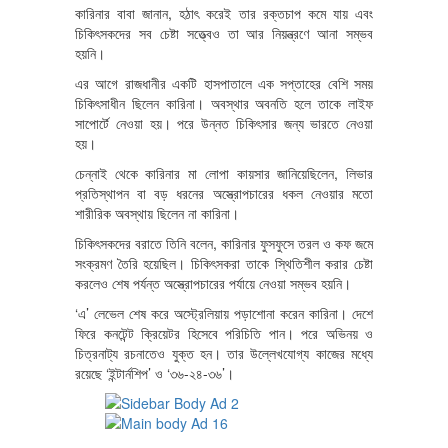
কারিনার বাবা জানান, হঠাৎ করেই তার রক্তচাপ কমে যায় এবং
চিকিৎসকদের সব চেষ্টা সত্ত্বেও তা আর নিয়ন্ত্রণে আনা সম্ভব
হয়নি।
এর আগে রাজধানীর একটি হাসপাতালে এক সপ্তাহের বেশি সময়
চিকিৎসাধীন ছিলেন কারিনা। অবস্থার অবনতি হলে তাকে লাইফ
সাপোর্টে নেওয়া হয়। পরে উন্নত চিকিৎসার জন্য ভারতে নেওয়া
হয়।
চেন্নাই থেকে কারিনার মা লোপা কায়সার জানিয়েছিলেন, লিভার
প্রতিস্থাপন বা বড় ধরনের অস্ত্রোপচারের ধকল নেওয়ার মতো
শারীরিক অবস্থায় ছিলেন না কারিনা।
চিকিৎসকদের বরাতে তিনি বলেন, কারিনার ফুসফুসে তরল ও কফ জমে
সংক্রমণ তৈরি হয়েছিল। চিকিৎসকরা তাকে স্থিতিশীল করার চেষ্টা
করলেও শেষ পর্যন্ত অস্ত্রোপচারের পর্যায়ে নেওয়া সম্ভব হয়নি।
‘এ’ লেভেল শেষ করে অস্ট্রেলিয়ায় পড়াশোনা করেন কারিনা। দেশে
ফিরে কনটেন্ট ক্রিয়েটর হিসেবে পরিচিতি পান। পরে অভিনয় ও
চিত্রনাট্য রচনাতেও যুক্ত হন। তার উল্লেখযোগ্য কাজের মধ্যে
রয়েছে ‘ইন্টার্নশিপ’ ও ‘৩৬-২৪-৩৬’।