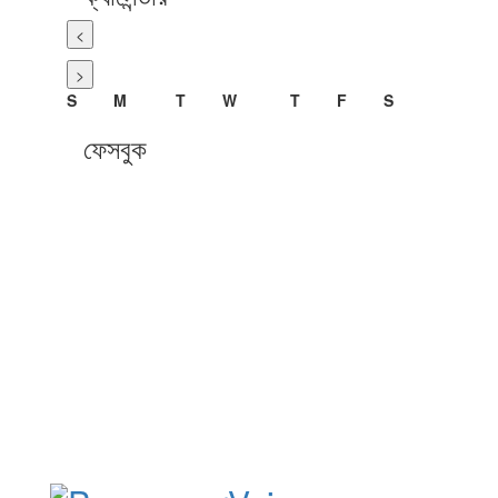
<
>
S
M
T
W
T
F
S
ফেসবুক