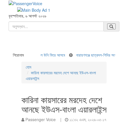
বৃহস্পতিবার, ৬ আগস্ট ২০২৬
 আমার কমনসেন্স বলে উনি ফিরে আসবে
শিরোনাম
নারায়ণগঞ্জে ছাত্রদল-শিবির সংর্ঘষ,আহত ৫
চট্
হোম
কারিনা কায়সারের মরদেহ দেশে আনছে ইউএস-বাংলা
এয়ারলাইন্স
কারিনা কায়সারের মরদেহ দেশে
আনছে ইউএস-বাংলা এয়ারলাইন্স
Passenger Voice |
১১:৩২ এএম, ২০২৬-০৫-১৭