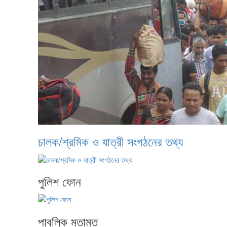
চালক/শ্রমিক ও যাত্রী সংগঠনের তথ্য
পুলিশ ফোন
পাবলিক মতামত