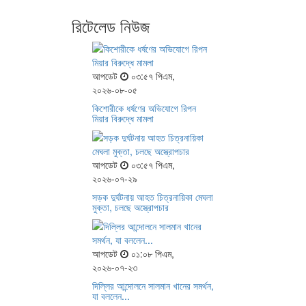
রিটেলেড নিউজ
আপডেট
০৩:৫৭ পিএম,
২০২৬-০৮-০৫
কিশোরীকে ধর্ষণের অভিযোগে রিপন
মিয়ার বিরুদ্ধে মামলা
আপডেট
০৩:৫৭ পিএম,
২০২৬-০৭-২৯
সড়ক দুর্ঘটনায় আহত চিত্রনায়িকা মেঘলা
মুক্তা, চলছে অস্ত্রোপচার
আপডেট
০১:০৮ পিএম,
২০২৬-০৭-২৩
দিল্লির আন্দোলনে সালমান খানের সমর্থন,
যা বললেন...