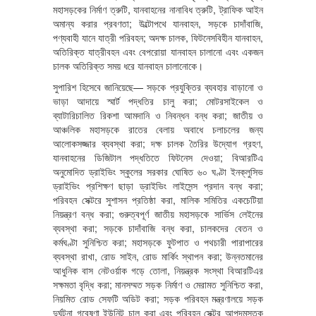
মহাসড়কের নির্মাণ ত্রুটি, যানবাহনের নানাবিধ ত্রুটি, ট্রাফিক আইন
অমান্য করার প্রবণতা; উল্টোপথে যানবাহন, সড়কে চাদাঁবাজি,
পণ্যবাহী যানে যাত্রী পরিবহন; অদক্ষ চালক, ফিটনেসবিহীন যানবাহন,
অতিরিক্ত যাত্রীবহন এবং বেপরোয়া যানবাহন চালানো এবং একজন
চালক অতিরিক্ত সময় ধরে যানবাহন চালানোকে।
সুপারিশ হিসেবে জানিয়েছে— সড়কে প্রযুক্তির ব্যবহার বাড়ানো ও
ভাড়া আদায়ে স্মার্ট পদ্ধতির চালু করা; মোটরসাইকেল ও
ব্যাটারিচালিত রিকশা আমদানি ও নিবন্ধন বন্ধ করা; জাতীয় ও
আঞ্চলিক মহাসড়কে রাতের বেলায় অবাধে চলাচলের জন্য
আলোকসজ্জার ব্যবস্থা করা; দক্ষ চালক তৈরির উদ্যোগ গ্রহণ,
যানবাহনের ডিজিটাল পদ্ধতিতে ফিটনেস দেওয়া; বিআরটিএ
অনুমোদিত ড্রাইভিং স্কুলের সরকার ঘোষিত ৬০ ঘণ্টা ইনক্লুসিভ
ড্রাইভিং প্রশিক্ষণ ছাড়া ড্রাইভিং লাইসেন্স প্রদান বন্ধ করা;
পরিবহন সেক্টরে সুশাসন প্রতিষ্ঠা করা, মালিক সমিতির একচেটিয়া
নিয়ন্ত্রণ বন্ধ করা; গুরুত্বপূর্ণ জাতীয় মহাসড়কে সার্ভিস লেইনের
ব্যবস্থা করা; সড়কে চাদাঁবাজি বন্ধ করা, চালকদের বেতন ও
কর্মঘণ্টা সুনিশ্চিত করা; মহাসড়কে ফুটপাত ও পথচারী পারাপারের
ব্যবস্থা রাখা, রোড সাইন, রোড মার্কিং স্থাপন করা; উন্নতমানের
আধুনিক বাস নেটওর্য়াক গড়ে তোলা, নিয়ন্ত্রক সংস্থা বিআরটিএর
সক্ষমতা বৃদ্ধি করা; মানসম্মত সড়ক নির্মাণ ও মেরামত সুনিশ্চিত করা,
নিয়মিত রোড সেফটি অডিট করা; সড়ক পরিবহন মন্ত্রণালয়ে সড়ক
দুর্ঘটনা গবেষণা ইউনিট চালু করা এবং পরিবহন সেক্টর আপদমস্তক