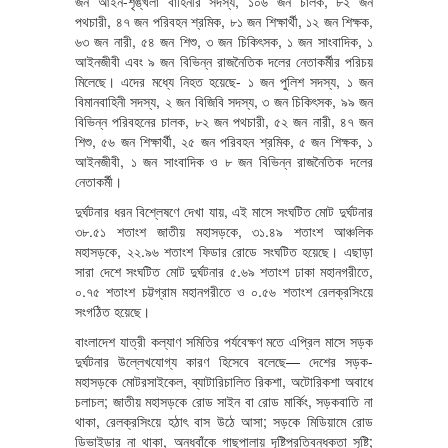
জন আইন-শৃঙ্খলা বাহিনীর সদস্য, ১০৬ জন চালক, ৮২ জন
পথচারী, ৪৭ জন পরিবহন শ্রমিক, ৮১ জন শিক্ষার্থী, ১২ জন শিক্ষক,
৬৩ জন নারী, ৫৪ জন শিশু, ৩ জন চিকিৎসক, ১ জন সাংবাদিক, ১
আইনজীবী এবং ৯ জন বিভিন্ন রাজনৈতিক দলের নেতাকর্মীর পরিচয়
মিলেছে। এদের মধ্যে নিহত হয়েছে- ১ জন পুলিশ সদস্য, ১ জন
বিমানবাহিনী সদস্য, ২ জন বিজিবি সদস্য, ৩ জন চিকিৎসক, ৯৯ জন
বিভিন্ন পরিবহনের চালক, ৮২ জন পথচারী, ৫২ জন নারী, ৪৭ জন
শিশু, ৫৬ জন শিক্ষার্থী, ২৫ জন পরিবহন শ্রমিক, ৫ জন শিক্ষক, ১
আইনজীবী, ১ জন সাংবাদিক ও ৮ জন বিভিন্ন রাজনৈতিক দলের
নেতাকর্মী।
দুর্ঘটনার ধরন বিশ্লেষণে দেখা যায়, এই মাসে সংঘটিত মোট দুর্ঘটনার
৩৮.৫১ শতাংশ জাতীয় মহাসড়কে, ৩১.৪৯ শতাংশ আঞ্চলিক
মহাসড়কে, ২২.৯৬ শতাংশ ফিডার রোডে সংঘটিত হয়েছে। এছাড়া
সারা দেশে সংঘটিত মোট দুর্ঘটনার ৫.৬৯ শতাংশ ঢাকা মহানগরীতে,
০.৭৫ শতাংশ চট্টগ্রাম মহানগরীতে ও ০.৫৬ শতাংশ রেলক্রসিংয়ে
সংগঠিত হয়েছে।
বাংলাদেশ যাত্রী কল্যাণ সমিতির পর্যবেক্ষণ মতে এপ্রিল মাসে সড়ক
দুর্ঘটনার উল্লেখযোগ্য কারণ হিসেবে বলেছে— দেশের সড়ক-
মহাসড়কে মোটরসাইকেল, ব্যাটারিচালিত রিকশা, অটোরিকশা অবাধে
চলাচল; জাতীয় মহাসড়কে রোড সাইন বা রোড মার্কিং, সড়কবাতি না
থাকা, রেলক্রসিংয়ে হঠাৎ বাস উঠে আসা; সড়কে মিডিয়ামে রোড
ডিভাইডার না থাকা, অন্ধবাঁকে গাছপালায় দৃষ্টিপ্রতিবন্ধকতা সৃষ্টি;