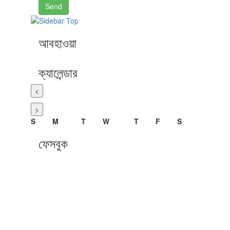
Send
আবহাওয়া
ক্যালেন্ডার
<
>
S
M
T
W
T
F
S
ফেসবুক