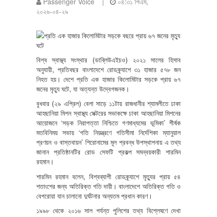
Passenger Voice |
০৪:৩১ পিএম,
২০২৬-০৪-২৯
বিশ্ব স্বাস্থ্য সংস্থার (ডাব্লিউএইচও) ২০২১ সালের হিসাব
অনুযায়ী, প্রতিবছর বাংলাদেশে রোডক্র্যাশে ৩১ হাজার ৫৭৮ জন
নিহত হয়। দেশে প্রতি এক হাজার কিলোমিটার সড়কে প্রায় ৬৭
জনের মৃত্যু ঘটে, যা অত্যন্ত উদ্বেগজনক।
বুধবার (২৯ এপ্রিল) বেলা সাড়ে ১১টায় রাজধানীর শ্যামলীতে ঢাকা
আহছানিয়া মিশন স্বাস্থ্য সেক্টরের সভাকক্ষে ঢাকা আহছানিয়া মিশনের
আয়োজনে ‘সড়ক নিরাপত্তা নিশ্চিতে গণমাধ্যমের ভূমিকা’ শীর্ষক
মতবিনিময় সভায় ‘গতি নিয়ন্ত্রণে গতিসীমা নির্দেশিকা ম্যানুয়াল
প্রণয়ন ও বাস্তবায়ন’ শিরোনামের মূল প্রবন্ধ উপস্থাপনায় এ তথ্য
জানান প্রতিষ্ঠানটির রোড সেফটি প্রকল্প সমন্বয়কারী শারমিন
রহমান।
শারমিন রহমান বলেন, বিশ্বব্যাপী রোডক্র্যাশে মৃত্যুর প্রায় ৫৪
শতাংশের জন্য অতিরিক্ত গতি দায়ী। বাংলাদেশে অতিরিক্ত গতি ও
বেপরোয়া যান চালানো দুর্ঘটনার অন্যতম প্রধান কারণ।
১৯৯৮ থেকে ২০১৬ সাল পর্যন্ত পুলিশের তথ্য বিশ্লেষণে দেখা