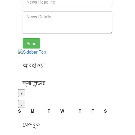
Send
আবহাওয়া
ক্যালেন্ডার
<
>
S
M
T
W
T
F
S
ফেসবুক