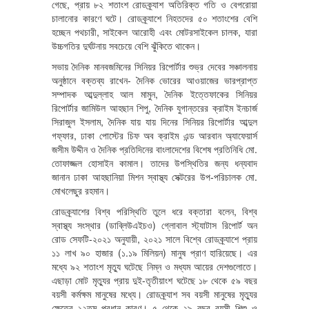
গেছে, প্রায় ৮২ শতাংশ রোডক্র্যাশ অতিরিক্ত গতি ও বেপরোয়া
চালানোর কারণে ঘটে। রোডক্র্যাশে নিহতদের ৫০ শতাংশের বেশি
হচ্ছেন পথচারী, সাইকেল আরোহী এবং মোটরসাইকেল চালক, যারা
উচ্চগতির দুর্ঘটনায় সবচেয়ে বেশি ঝুঁকিতে থাকেন।
সভায় দৈনিক মানবজমিনের সিনিয়র রিপোর্টার শুভ্র দেবের সঞ্চালনায়
অনুষ্ঠানে বক্তব্য রাখেন- দৈনিক ভোরের আওয়াজের ভারপ্রাপ্ত
সম্পাদক আব্দুল্লাহ আল মামুন, দৈনিক ইত্তেফাকের সিনিয়র
রিপোর্টার জামিউল আহছান শিপু, দৈনিক যুগান্তরের ক্রাইম ইনচার্জ
সিরাজুল ইসলাম, দৈনিক যায় যায় দিনের সিনিয়র রিপোর্টার আব্দুল
গফ্ফার, ঢাকা পোস্টের চিফ অব ক্রাইম এন্ড আরবান অ্যাফেয়ার্স
জসীম উদ্দীন ও দৈনিক প্রতিদিনের বাংলাদেশের বিশেষ প্রতিনিধি মো.
তোফাজ্জল হোসাইন কামাল। তাদের উপস্থিতির জন্য ধন্যবাদ
জানান ঢাকা আহছানিয়া মিশন স্বাস্থ্য সেক্টরের উপ-পরিচালক মো.
মোখলেছুর রহমান।
রোডক্র্যাশের বিশ্ব পরিস্থিতি তুলে ধরে বক্তারা বলেন, বিশ্ব
স্বাস্থ্য সংস্থার (ডাব্লিউএইচও) গ্লোবাল স্ট্যাটাস রিপোর্ট অন
রোড সেফটি-২০২১ অনুযায়ী, ২০২১ সালে বিশ্বে রোডক্র্যাশে প্রায়
১১ লাখ ৯০ হাজার (১.১৯ মিলিয়ন) মানুষ প্রাণ হারিয়েছে। এর
মধ্যে ৯২ শতাংশ মৃত্যু ঘটেছে নিম্ন ও মধ্যম আয়ের দেশগুলোতে।
এছাড়া মোট মৃত্যুর প্রায় দুই-তৃতীয়াংশ ঘটেছে ১৮ থেকে ৫৯ বছর
বয়সী কর্মক্ষম মানুষের মধ্যে। রোডক্র্যাশ সব বয়সী মানুষের মৃত্যুর
ক্ষেত্রে ১২তম প্রধান কারণ। ৫ থেকে ২৯ বছর বয়সী শিশু ও