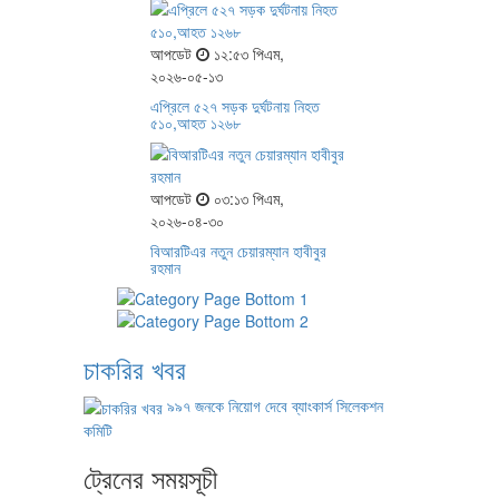
আপডেট
১২:৫৩ পিএম,
২০২৬-০৫-১৩
এপ্রিলে ৫২৭ সড়ক দুর্ঘটনায় নিহত
৫১০,আহত ১২৬৮
আপডেট
০৩:১৩ পিএম,
২০২৬-০৪-৩০
বিআরটিএর নতুন চেয়ারম্যান হাবীবুর
রহমান
চাকরির খবর
৯৯৭ জনকে নিয়োগ দেবে ব্যাংকার্স সিলেকশন
কমিটি
ট্রেনের সময়সূচী