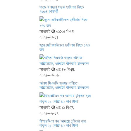
সাড়ে ৭ বছরে সড়ক দুর্ঘটনায় নিহত
৭৩৬৪ শিক্ষার্থী
আপডেট
০১:৩৫ পিএম,
২০২৬-০৭-১৪
জুনে মোটরসাইকেল দুর্ঘটনায় নিহত ১৭৩
জন
আপডেট
০৪:৪৮ পিএম,
২০২৬-০৭-০৬
অবৈধ সিএনজি বন্ধের দাবিতে
আল্টিমেটাম, ধর্মঘটের হুঁশিয়ারি চালকদের
আপডেট
০৪:১১ পিএম,
২০২৬-০৬-১৭
বিআরটিএর কর আদায়ে চুক্তির ব্যয়
বাড়ল ২১ কোটি ৪২ লাখ টাকা