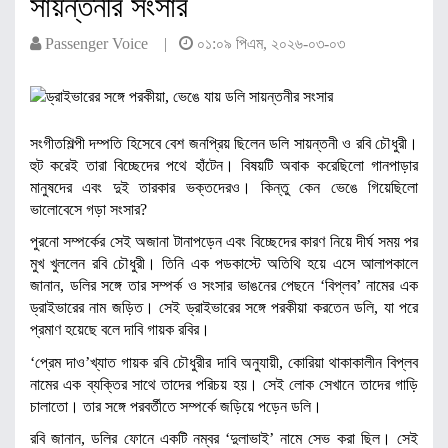
সায়ন্তনীর সংসার
Passenger Voice |
০১:০৯ পিএম, ২০২৬-০৩-০৩
সংগীতশিল্পী দম্পতি হিসেবে বেশ জনপ্রিয় ছিলেন ডলি সায়ন্তনী ও রবি চৌধুরী।
হুট করেই তারা বিচ্ছেদের পথে হাঁটেন। বিষয়টি অবাক করেছিলো গানপাড়ার
মানুষদের এবং দুই তারকার ভক্তদেরও। কিন্তু কেন ভেঙে গিয়েছিলো
ভালোবেসে গড়া সংসার?
পুরনো সম্পর্কের সেই অজানা টানাপড়েন এবং বিচ্ছেদের কারণ নিয়ে দীর্ঘ সময় পর
মুখ খুললেন রবি চৌধুরী। তিনি এক পডকাস্টে অতিথি হয়ে এসে আলাপকালে
জানান, ডলির সঙ্গে তার সম্পর্ক ও সংসার ভাঙনের পেছনে ‘বিপ্লব’ নামের এক
ড্রাইভারের নাম জড়িত। সেই ড্রাইভারের সঙ্গে পরকীয়া করতেন ডলি, যা পরে
প্রমাণ হয়েছে বলে দাবি গায়ক রবির।
‘প্রেম দাও’খ্যাত গায়ক রবি চৌধুরীর দাবি অনুযায়ী, কোরিয়া থাকাকালীন বিপ্লব
নামের এক ব্যক্তির সাথে তাদের পরিচয় হয়। সেই লোক সেখানে তাদের গাড়ি
চালাতো। তার সঙ্গে পরবর্তীতে সম্পর্কে জড়িয়ে পড়েন ডলি।
রবি জানান, ডলির ফোনে একটি নম্বর ‘দুলাভাই’ নামে সেভ করা ছিল। সেই