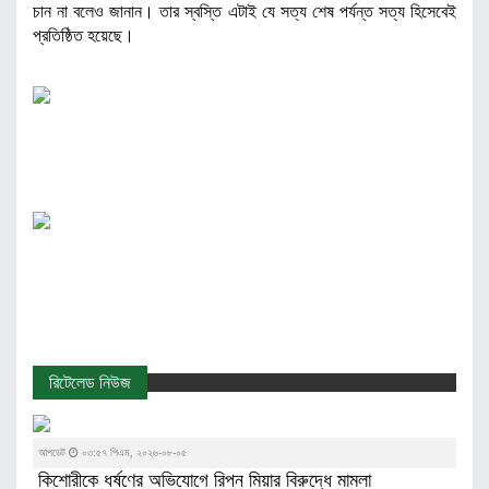
চান না বলেও জানান। তার স্বস্তি এটাই যে সত্য শেষ পর্যন্ত সত্য হিসেবেই
প্রতিষ্ঠিত হয়েছে।
রিটেলেড নিউজ
আপডেট
০৩:৫৭ পিএম, ২০২৬-০৮-০৫
কিশোরীকে ধর্ষণের অভিযোগে রিপন মিয়ার বিরুদ্ধে মামলা