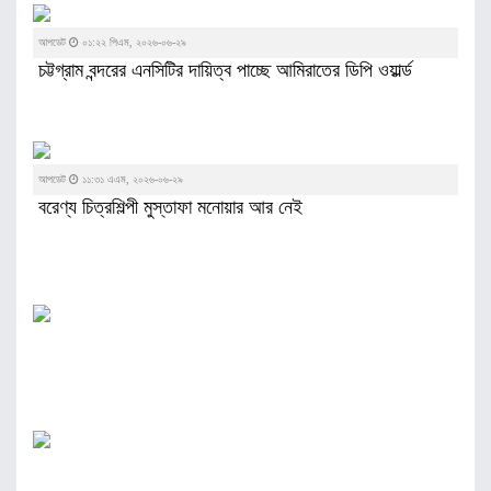
আপডেট
০১:২২ পিএম, ২০২৬-০৬-২৯
চট্টগ্রাম বন্দরের এনসিটির দায়িত্ব পাচ্ছে আমিরাতের ডিপি ওয়ার্ল্ড
আপডেট
১১:৩১ এএম, ২০২৬-০৬-২৯
বরেণ্য চিত্রশিল্পী মুস্তাফা মনোয়ার আর নেই