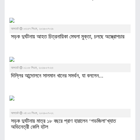
আপডেট
০৩:৫৭ পিএম, ২০২৬-০৭-২৯
সড়ক দুর্ঘটনায় আহত চিত্রনায়িকা মেঘলা মুক্তা, চলছে অস্ত্রোপচার
আপডেট
০১:০৮ পিএম, ২০২৬-০৭-২৩
দিল্লির আন্দোলনে সালমান খানের সমর্থন, যা বললেন...
আপডেট
০৪:০৩ পিএম, ২০২৬-০৭-২২
সড়ক দুর্ঘটনায় মাত্র ১৮ বছরে প্রাণ হারালেন ‘গডজিলা’খ্যাত
অভিনেত্রী কেলি হটল