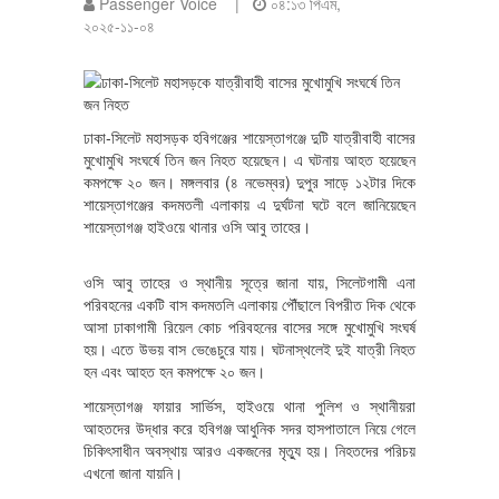
Passenger Voice |
০৪:১৩ পিএম,
২০২৫-১১-০৪
ঢাকা-সিলেট মহাসড়ক হবিগঞ্জের শায়েস্তাগঞ্জে দুটি যাত্রীবাহী বাসের
মুখোমুখি সংঘর্ষে তিন জন নিহত হয়েছেন। এ ঘটনায় আহত হয়েছেন
কমপক্ষে ২০ জন। মঙ্গলবার (৪ নভেম্বর) দুপুর সাড়ে ১২টার দিকে
শায়েস্তাগঞ্জের কদমতলী এলাকায় এ দুর্ঘটনা ঘটে বলে জানিয়েছেন
শায়েস্তাগঞ্জ হাইওয়ে থানার ওসি আবু তাহের।
ওসি আবু তাহের ও স্থানীয় সূত্রে জানা যায়, সিলেটগামী এনা
পরিবহনের একটি বাস কদমতলি এলাকায় পৌঁছালে বিপরীত দিক থেকে
আসা ঢাকাগামী রিয়েল কোচ পরিবহনের বাসের সঙ্গে মুখোমুখি সংঘর্ষ
হয়। এতে উভয় বাস ভেঙেচুরে যায়। ঘটনাস্থলেই দুই যাত্রী নিহত
হন এবং আহত হন কমপক্ষে ২০ জন।
শায়েস্তাগঞ্জ ফায়ার সার্ভিস, হাইওয়ে থানা পুলিশ ও স্থানীয়রা
আহতদের উদ্ধার করে হবিগঞ্জ আধুনিক সদর হাসপাতালে নিয়ে গেলে
চিকিৎসাধীন অবস্থায় আরও একজনের মৃত্যু হয়। নিহতদের পরিচয়
এখনো জানা যায়নি।