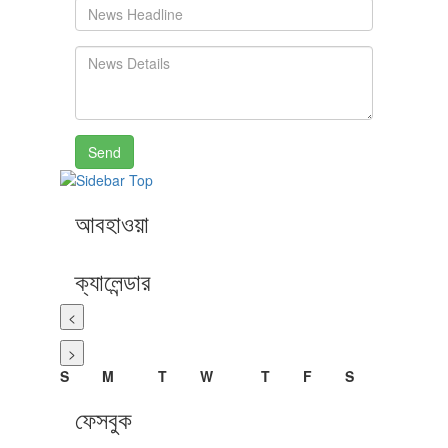
Send
আবহাওয়া
ক্যালেন্ডার
<
>
S
M
T
W
T
F
S
ফেসবুক