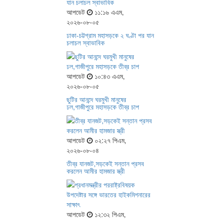
আপডেট
১১:১৬ এএম,
২০২৬-০৮-০৫
ঢাকা-চট্টগ্রাম মহাসড়কে ২ ঘণ্টা পর যান
চলাচল স্বাভাবিক
আপডেট
১০:৪৩ এএম,
২০২৬-০৮-০৫
ছুটির আনন্দে ঘরমুখী মানুষের
ঢল,গাজীপুরে মহাসড়কে তীব্র চাপ
আপডেট
০২:২৭ পিএম,
২০২৬-০৮-০৪
তীব্র যানজট,সড়কেই সন্তান প্রসব
করলেন আমীর হামজার স্ত্রী
আপডেট
১২:৩২ পিএম,