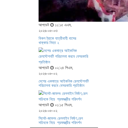
আপডেট
১১:১৫ এএম,
২০২৬-০৮-০৩
বিকল ট্রাকে যাত্রীবাহী বাসের
ধাক্কায় নিহত ২
আপডেট
০২:২৪ পিএম,
২০২৬-০৮-০২
দেশের একমাত্র আইকনিক রেলস্টেশনটি
পরিচালনা করবে বেসরকারি প্রতিষ্ঠান
আপডেট
০১:১৫ পিএম,
২০২৬-০৮-০২
সিলেট-জাফলং রেললাইন নির্মাণ,রেল
সচিবকে নিয়ে শ্রমমন্ত্রীর পরিদর্শন