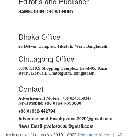
Editor's and Publisher
SAMSUDDIN CHOWDHURY
Dhaka Office
26 Delwar Complex, Tikatuli, Wari, Bangladesh.
Chittagong Office
5090, CJKS Shopping Complex, Level-05, Kazir
Deuri, Kotwali, Chattogram, Bangladesh.
Contact
Advertisement Mobile:
+88 0243150347
+88 01641-398880
News Mobile
:
+88 01832-442794
Advertisement Email:
pvoice2020@gmail.com
News Email:
pvoice2020@gmail.com
© সর্বস্বত্ব স্বত্বাধিকার সংরক্ষিত 2019 - 2026
PassengerVoice
| এই