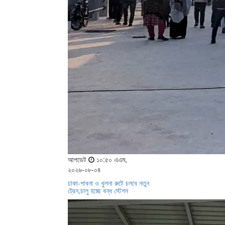
আপডেট
১০:৫০ এএম,
২০২৬-০৮-০৪
ঢাকা-পাবনা ও খুলনা রুটে চলবে নতুন
ট্রেন,চালু হচ্ছে বন্ধ স্টেশন