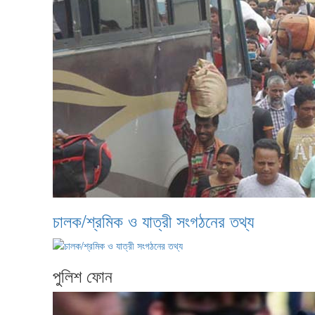
চালক/শ্রমিক ও যাত্রী সংগঠনের তথ্য
পুলিশ ফোন