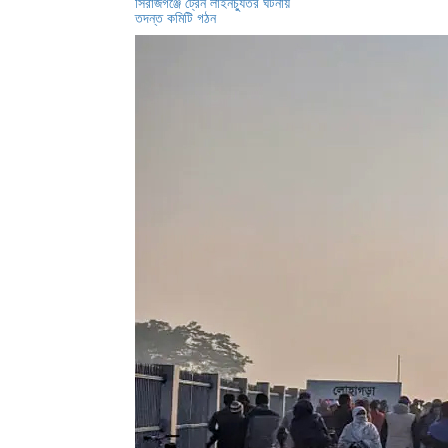
সিরাজগঞ্জে ট্রেন লাইনচ্যুতর ঘটনায়
তদন্ত কমিটি গঠন