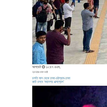
আপডেট
১০:৪৭ এএম,
২০২৬-০৮-০৪
চলতি মাস থেকে ঢাকা-চট্টগ্রাম-ঢাকা
রুটে চলবে ‘মহানগর এক্সপ্রেস’