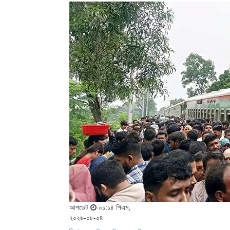
আপডেট
০১:১৪ পিএম,
২০২৬-০৮-০৪