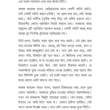
এক সংবাদ সম্মেলনে এসব কথা জানান তিনি।
ফারুক আহমেদ বলেন, মেট্রোরেলের আগে সেফটি অডিট হয়নি।
তাই সেফটি অডিট করতে চাইছি। যত দ্রুত করা যায়, সেটা আমরা
করব। থার্ড পার্টিকে (তৃতীয় পক্ষ) দিয়ে এই অডিট করানো হবে।
ইউরোপীয় কোনো প্রতিষ্ঠান দিয়েই করানো হবে। আমাদের কাছে
ফ্রান্সের দুটি প্রতিষ্ঠান আবেদন করেছে। সেফটি অডিট করার জন্য
আমরা খুব শিগগির টেন্ডারের প্রক্রিয়ায় যাব।
তিনি বলেন, বিয়ারিং প্যাড হঠাৎ করে পড়ে যায়নি। এটা হঠাৎ করে
পড়ে যাওয়ার জিনিস নয়। যেহেতু এটা নিয়ে তদন্ত চলছে, ফলে এ
বিষয়ে আমি জাজমেন্টাল হতে চাই না। তবে যেটা হতে পারে, সেটা
বলতে পারি, ডিজাইন ফল্ট হতে পারে। যে জিনিসের ওপর বসানোর
কথা বলা হয়েছিল, যা যা দেওয়ার কথা ছিল, সেটা বসানো হয়নি। যে
ডিজাইনে হওয়ার কথা ছিল, সেটা হয়তো ঠিকাদার করেনি। যে
পরামর্শককে বুঝে নেওয়ার দায়িত্ব দেওয়া হয়েছিল, তারা হয়তো ঠিক
করে জিনিসটা বুঝে নেয়নি। এই চারটা কারণে হতে পারে অথবা এর
মধ্যে কোনো একটা কারণও হতে পারে।
ফারুক আহমেদ আরও বলেন, প্রথমে ঠিকাদারের কাছ থেকে বুঝে
নেবেন পরামর্শক। আমাদের বুঝিয়ে দেওয়ার দায়িত্ব পরামর্শকদের।
তখন এই কাজগুলো কিছুটা তাড়াহুড়া হয়েছে। কেন হয়েছে, সেটার
উত্তর তো আমি দিতে পারব না। যেখানে দুর্ঘটনা ঘটেছিল, সেই
অংশে অনেক ডিফেক্ট আছে। ফলে সেটা এখনো আমরা বুঝে নিইনি।