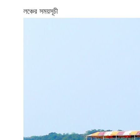
লঞ্চের সময়সূচী