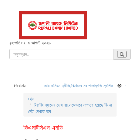
বৃহস্পতিবার, ৬ আগস্ট ২০২৬
রক্রিয়ায় অনিয়ম-দুর্নীতি,বিমানের সব পদোন্নতি স্থগিত
শিরোনাম
শব্দদূষণ নিয়ন্ত্রণে নতুন বিধিমালা ব
হোম
বিয়ারিং প্যাডের দোষ নয়,বাজেভাবে লাগানো হয়েছে কি না
সেটা দেখতে হবে
ডিএমটিসিএল এমডি