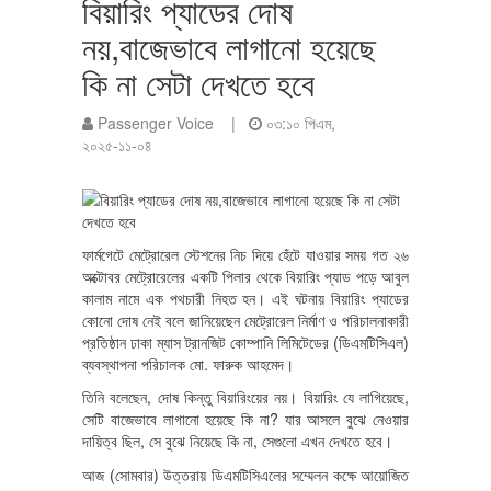
বিয়ারিং প্যাডের দোষ
নয়,বাজেভাবে লাগানো হয়েছে
কি না সেটা দেখতে হবে
Passenger Voice |
০৩:১০ পিএম,
২০২৫-১১-০৪
ফার্মগেটে মেট্রোরেল স্টেশনের নিচ দিয়ে হেঁটে যাওয়ার সময় গত ২৬
অক্টোবর মেট্রোরেলের একটি পিলার থেকে বিয়ারিং প্যাড পড়ে আবুল
কালাম নামে এক পথচারী নিহত হন। এই ঘটনায় বিয়ারিং প্যাডের
কোনো দোষ নেই বলে জানিয়েছেন মেট্রোরেল নির্মাণ ও পরিচালনাকারী
প্রতিষ্ঠান ঢাকা ম্যাস ট্রানজিট কোম্পানি লিমিটেডের (ডিএমটিসিএল)
ব্যবস্থাপনা পরিচালক মো. ফারুক আহমেদ।
তিনি বলেছেন, দোষ কিন্তু বিয়ারিংয়ের নয়। বিয়ারিং যে লাগিয়েছে,
সেটি বাজেভাবে লাগানো হয়েছে কি না? যার আসলে বুঝে নেওয়ার
দায়িত্ব ছিল, সে বুঝে নিয়েছে কি না, সেগুলো এখন দেখতে হবে।
আজ (সোমবার) উত্তরায় ডিএমটিসিএলের সম্মেলন কক্ষে আয়োজিত