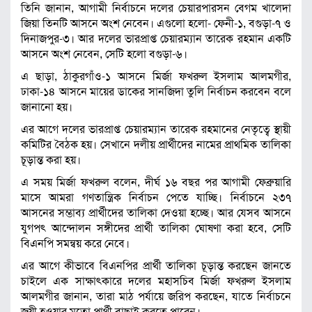
তিনি জানান, আগামী নির্বাচনে দলের চেয়ারপারসন বেগম খালেদা
জিয়া তিনটি আসনে অংশ নেবেন। এগুলো হলো- ফেনী-১, বগুড়া-৭ ও
দিনাজপুর-৩। আর দলের ভারপ্রাপ্ত চেয়ারম্যান তারেক রহমান একটি
আসনে অংশ নেবেন, সেটি হলো বগুড়া-৬।
এ ছাড়া, ঠাকুরগাঁও-১ আসনে মির্জা ফখরুল ইসলাম আলমগীর,
ঢাকা-১৪ আসনে মায়ের ডাকের সানজিদা তুলি নির্বাচন করবেন বলে
জানানো হয়।
এর আগে দলের ভারপ্রাপ্ত চেয়ারম্যান তারেক রহমানের নেতৃত্বে স্থায়ী
কমিটির বৈঠক হয়। সেখানে দলীয় প্রার্থীদের নামের প্রাথমিক তালিকা
চূড়ান্ত করা হয়।
এ সময় মির্জা ফখরুল বলেন, দীর্ঘ ১৬ বছর পর আগামী ফেব্রুয়ারি
মাসে আমরা গণতান্ত্রিক নির্বাচন পেতে যাচ্ছি। নির্বাচনে ২৩৭
আসনের সম্ভাব্য প্রার্থীদের তালিকা দেওয়া হচ্ছে। আর যেসব আসনে
যুগপৎ আন্দোলন সঙ্গীদের প্রার্থী তালিকা ঘোষণা করা হবে, সেটি
বিএনপি সমন্বয় করে নেবে।
এর আগে কীভাবে বিএনপির প্রার্থী তালিকা চূড়ান্ত করছেন জানতে
চাইলে এক সাক্ষাৎকারে দলের মহাসচিব মির্জা ফখরুল ইসলাম
আলমগীর জানান, তারা মাঠ পর্যায়ে জরিপ করছেন, যাতে নির্বাচনে
জয়ী হওয়ার মতো প্রার্থী বাছাই করতে পারেন।