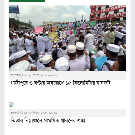
আপডেট
০৫:১৫ পিএম, ২০২৬-০৮-০৯
গাজীপুরে ৩ ঘণ্টার অবরোধে ১৫ কিলোমিটার যানজট
আপডেট
০৫:১২ পিএম, ২০২৬-০৮-০৯
তিস্তার নিম্নাঞ্চলে সাময়িক প্লাবনের শঙ্কা