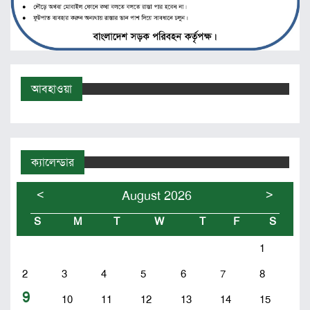
আবহাওয়া
ক্যালেন্ডার
<
>
August 2026
S
M
T
W
T
F
S
1
2
3
4
5
6
7
8
9
10
11
12
13
14
15