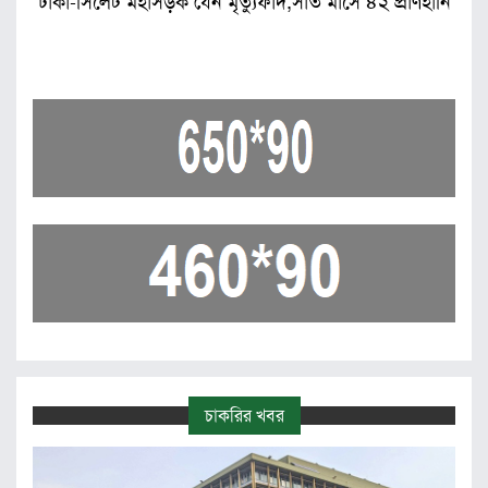
ঢাকা-সিলেট মহাসড়ক যেন মৃত্যুফাঁদ,সাত মাসে ৪২ প্রাণহানি
চাকরির খবর