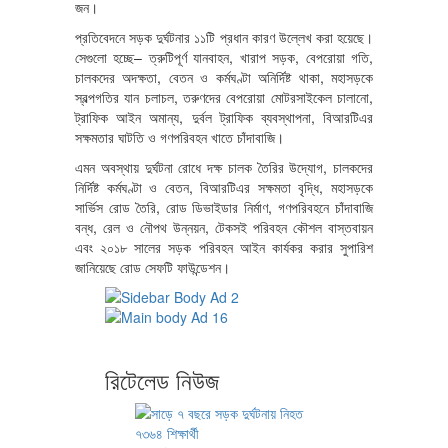
জন।
প্রতিবেদনে সড়ক দুর্ঘটনার ১১টি প্রধান কারণ উল্লেখ করা হয়েছে।
সেগুলো হচ্ছে– ত্রুটিপূর্ণ যানবাহন, খারাপ সড়ক, বেপরোয়া গতি,
চালকদের অদক্ষতা, বেতন ও কর্মঘণ্টা অনির্দিষ্ট থাকা, মহাসড়কে
স্বল্পগতির যান চলাচল, তরুণদের বেপরোয়া মোটরসাইকেল চালানো,
ট্রাফিক আইন অমান্য, দুর্বল ট্রাফিক ব্যবস্থাপনা, বিআরটিএর
সক্ষমতার ঘাটতি ও গণপরিবহন খাতে চাঁদাবাজি।
এমন অবস্থায় দুর্ঘটনা রোধে দক্ষ চালক তৈরির উদ্যোগ, চালকদের
নির্দিষ্ট কর্মঘণ্টা ও বেতন, বিআরটিএর সক্ষমতা বৃদ্ধি, মহাসড়কে
সার্ভিস রোড তৈরি, রোড ডিভাইডার নির্মাণ, গণপরিবহনে চাঁদাবাজি
বন্ধ, রেল ও নৌপথ উন্নয়ন, টেকসই পরিবহন কৌশল বাস্তবায়ন
এবং ২০১৮ সালের সড়ক পরিবহন আইন কার্যকর করার সুপারিশ
জানিয়েছে রোড সেফটি ফাউন্ডেশন।
রিটেলেড নিউজ