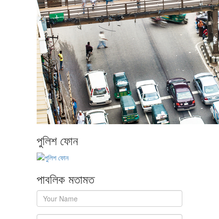
পুলিশ ফোন
পাবলিক মতামত