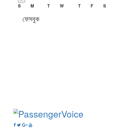
S
M
T
W
T
F
S
ফেসবুক