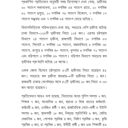
প্রকাশিত প্রতিবেদন অনুযায়ী সময় বিশ্লেষণে দেখা গেছে, দুর্ঘটনার
৩০ শতাংশ সকালবেলা, ২৩ দশমিক ৫৪ শতাংশ রাতে, ২০ দশমিক
৬২ শতাংশ দুপুরে, ১০ দশমিক ৭৬ শতাংশ বিকেলে, ৭ দশমিক ১৭
শতাংশ সন্ধ্যায় এবং ৭ দশমিক ৮৪ শতাংশ ভোরে ঘটেছে।
বিভাগভিত্তিক পরিসংখ্যানে দেখা যায়, সবচেয়ে বেশি দুর্ঘটনা ঘটেছে
ঢাকা বিভাগে–১২৮টি দুর্ঘটনায় নিহত ১২৪ জন। এরপর চট্টগ্রাম
বিভাগে ২৪ শতাংশ দুর্ঘটনা, রাজশাহী বিভাগে ১৮ দশমিক ৮৩
শতাংশ, সিলেটে ৮ দশমিক ২৯ শতাংশ, ময়মনসিংহে ৫ দশমিক ৩৮
শতাংশ, রংপুরে ৪ দশমিক ৪৮ শতাংশ, খুলনায় ৬ দশমিক ৭২ শতাংশ
এবং বরিশালে ৩ দশমিক ৫৮ শতাংশ। বরিশাল বিভাগে সবচেয়ে কম
দুর্ঘটনায় প্রাণহানি ঘটেছে ১৪ জনের।
একক জেলা হিসেবে চট্টগ্রামে ৫২টি দুর্ঘটনায় নিহত হয়েছেন ৪৫
জন। সবচেয়ে কম দুর্ঘটনা মাগুরায়–৮টি দুর্ঘটনায় নিহত ১ জন।
রাজধানী ঢাকায় সেপ্টেম্বর মাসে ৪২টি দুর্ঘটনায় ১৮ জন নিহত ও ৩৩
জন আহত হয়েছেন।
প্রতিবেদনে আরও বলা হয়েছে, নিহতদের মধ্যে পুলিশ সদস্য ২ জন,
শিক্ষক ৭ জন, সাংবাদিক ৩ জন, ব্যাংক ও বিমা খাতের কর্মকর্তা-
কর্মচারী ৬ জন, এনজিও কর্মী ৭ জন, রাজনৈতিক নেতা–কর্মী ও ইউপি
সদস্য ৬ জন, ব্যবসায়ী ১৮ জন, বিক্রয় প্রতিনিধি ৯ জন, মোটর
মেকানিক ২ জন, পোশাক শ্রমিক ৪ জন, নির্মাণ শ্রমিক ৩ জন, কৃষি
শ্রমিক ৩ জন, চা শ্রমিক ১ জন, উদীচী কর্মী ১ জন এবং শিক্ষার্থী ৪৯