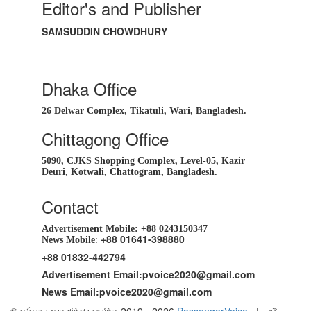
Editor's and Publisher
SAMSUDDIN CHOWDHURY
Dhaka Office
26 Delwar Complex, Tikatuli, Wari, Bangladesh.
Chittagong Office
5090, CJKS Shopping Complex, Level-05, Kazir
Deuri, Kotwali, Chattogram, Bangladesh.
Contact
Advertisement Mobile:
+88 0243150347
+88 01641-398880
News Mobile
:
+88 01832-442794
Advertisement Email:
pvoice2020@gmail.com
News Email:
pvoice2020@gmail.com
© সর্বস্বত্ব স্বত্বাধিকার সংরক্ষিত 2019 - 2026
PassengerVoice
| এই