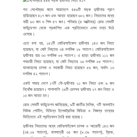
গত সেপ্টেম্বর মাসে সারাদেশে ৪৪৬টি সড়ক দুর্ঘটনায় প্রাণ
হারিয়েছেন ৪১৭ জন এবং আহত হয়েছেন ৬৮২ জন। নিহতদের মধ্যে
নারী ৬৩ জন ও শিশু ৪৭ জন। শনিবার (৪ অক্টোবর) রোড সেফটি
ফাউন্ডেশন থেকে প্রকাশিত এক প্রতিবেদনে এসব তথ্য উঠে
এসেছে।
এতে বলা হয়, ১৫১টি মোটরসাইকেল দুর্ঘটনায় ১৪৩ জন নিহত
হয়েছেন, যা মোট নিহতের ৩৪ দশমিক ২৯ শতাংশ। মোটরসাইকেল
দুর্ঘটনার হার ৩৩ দশমিক ৮৫ শতাংশ। এ ছাড়া দুর্ঘটনায় ১১২ জন
পথচারী নিহত হয়েছেন, যা মোট নিহতের ২৬ দশমিক ৮৫ শতাংশ।
যানবাহনের চালক ও সহকারী নিহত হয়েছেন ৫৬ জন, অর্থাৎ ১৩
দশমিক ৪২ শতাংশ।
একই সময়ে দেশে ১৭টি নৌ-দুর্ঘটনায় ২১ জন নিহত এবং ৬ জন
নিখোঁজ রয়েছেন। পাশাপাশি ২৯টি রেলপথ দুর্ঘটনায় ২৭ জন নিহত ও
১৩ জন আহত হন।
রোড সেফটি ফাউন্ডেশন জানিয়েছে, ৯টি জাতীয় দৈনিক, ৭টি অনলাইন
নিউজ পোর্টাল, বিভিন্ন ইলেকট্রনিক মিডিয়া ও নিজস্ব তথ্যের
ভিত্তিতে এই প্রতিবেদন তৈরি করা হয়েছে।
দুর্ঘটনায় নিহতদের মধ্যে মোটরসাইকেল চালক ও আরোহী ১৪৩ জন
(৩৪.২৯ শতাংশ), বাসযাত্রী ৩৫ জন (৮.৩৯ শতাংশ), ট্রাক,