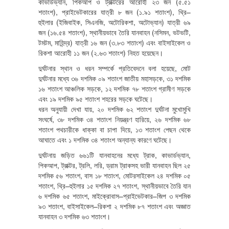
কাভার্ডভ্যান, পিকআপ ও ট্রাক্টরের আরোহী ২৩ জন (৫.৫১
শতাংশ), প্রাইভেটকারের যাত্রী ৮ জন (১.৯১ শতাংশ), থ্রি–
হুইলার (ইজিবাইক, সিএনজি, অটোরিকশা, অটোভ্যান) যাত্রী ৬৯
জন (১৬.৫৪ শতাংশ), স্থানীয়ভাবে তৈরি যানবাহন (নসিমন, ভটভটি,
টমটম, মাহিন্দ্র) যাত্রী ১৬ জন (৩.৮৩ শতাংশ) এবং বাইসাইকেল ও
রিকশা আরোহী ১১ জন (২.৬৩ শতাংশ) নিহত হয়েছেন।
দুর্ঘটনার স্থান ও ধরন সম্পর্কে প্রতিবেদনে বলা হয়েছে, মোট
দুর্ঘটনার মধ্যে ৩৬ দশমিক ০৯ শতাংশ জাতীয় মহাসড়কে, ৩১ দশমিক
১৬ শতাংশ আঞ্চলিক সড়কে, ১২ দশমিক ৭৮ শতাংশ গ্রামীণ সড়কে
এবং ১৯ দশমিক ৯৫ শতাংশ শহরের সড়কে ঘটেছে।
ধরন অনুযায়ী দেখা যায়, ২০ দশমিক ৬২ শতাংশ দুর্ঘটনা মুখোমুখি
সংঘর্ষে, ৩৮ দশমিক ৩৪ শতাংশ নিয়ন্ত্রণ হারিয়ে, ২৬ দশমিক ৬৮
শতাংশ পথচারীকে ধাক্কা বা চাপা দিয়ে, ১৩ শতাংশ পেছন থেকে
আঘাতে এবং ১ দশমিক ৩৪ শতাংশ অন্যান্য কারণে ঘটেছে।
দুর্ঘটনায় জড়িত ৬৬১টি যানবাহনের মধ্যে ট্রাক, কাভার্ডভ্যান,
পিকআপ, ট্রাক্টর, ট্রলি, লরি, ড্রাম ট্রাকসহ ভারী যানবাহন ছিল ২৫
দশমিক ৫৬ শতাংশ, বাস ১৮ শতাংশ, মোটরসাইকেল ২৪ দশমিক ০৫
শতাংশ, থ্রি–হুইলার ১৫ দশমিক ২৭ শতাংশ, স্থানীয়ভাবে তৈরি যান
৬ দশমিক ৬৫ শতাংশ, মাইক্রোবাস–প্রাইভেটকার–জিপ ৩ দশমিক
৯৩ শতাংশ, বাইসাইকেল–রিকশা ২ দশমিক ৮৭ শতাংশ এবং অজ্ঞাত
যানবাহন ৩ দশমিক ৬৩ শতাংশ।