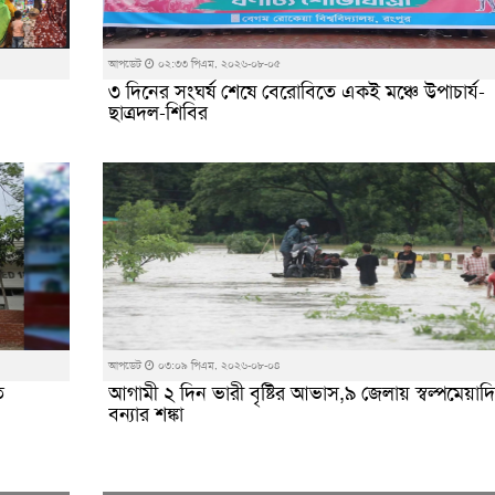
আপডেট
০২:৩৩ পিএম, ২০২৬-০৮-০৫
৩ দিনের সংঘর্ষ শেষে বেরোবিতে একই মঞ্চে উপাচার্য-
ছাত্রদল-শিবির
আপডেট
০৩:০৯ পিএম, ২০২৬-০৮-০৪
ত
আগামী ২ দিন ভারী বৃষ্টির আভাস,৯ জেলায় স্বল্পমেয়াদি
বন্যার শঙ্কা