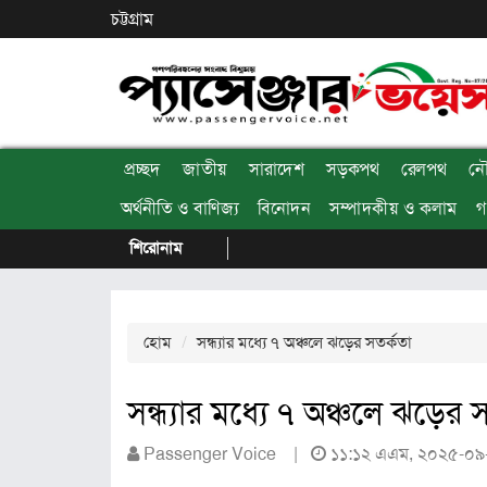
চট্টগ্রাম
প্রচ্ছদ
জাতীয়
সারাদেশ
সড়কপথ
রেলপথ
ন
অর্থনীতি ও বাণিজ্য
বিনোদন
সম্পাদকীয় ও কলাম
গ
শিরোনাম
হোম
সন্ধ্যার মধ্যে ৭ অঞ্চলে ঝড়ের সতর্কতা
সন্ধ্যার মধ্যে ৭ অঞ্চলে ঝড়ের 
Passenger Voice |
১১:১২ এএম, ২০২৫-০৯