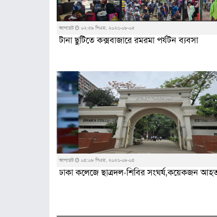
আপডেট
০২:৫৯ পিএম, ২০২৬-০৮-০৫
টানা ছুটিতে কক্সবাজারে রমরমা পর্যটন ব্যবসা
আপডেট
০৪:০৮ পিএম, ২০২৬-০৮-০৪
ঢাকা কলেজে ছাত্রদল-শিবির সংঘর্ষ,কয়েকজন আহ