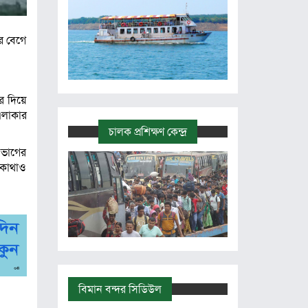
র বেগে
।
পর দিয়ে
এলাকার
চালক প্রশিক্ষণ কেন্দ্র
িভাগের
ও কোথাও
বিমান বন্দর সিডিউল