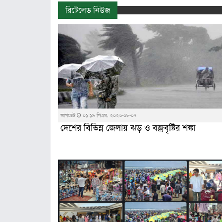
রিটেলেড নিউজ
আপডেট
০১:১৯ পিএম, ২০২৬-০৮-০৭
দেশের বিভিন্ন জেলায় ঝড় ও বজ্রবৃষ্টির শঙ্কা