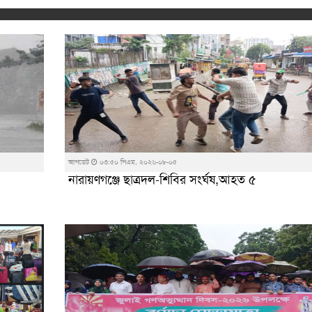
আপডেট
০৩:৫০ পিএম, ২০২৬-০৮-০৫
নারায়ণগঞ্জে ছাত্রদল-শিবির সংর্ঘষ,আহত ৫