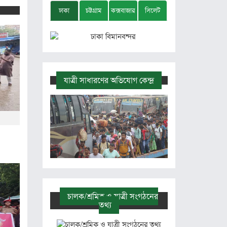
ঢাকা
চট্টগ্রাম
কক্সবাজার
সিলেট
যাত্রী সাধারণের অভিযোগ কেন্দ্র
চালক/শ্রমিক ও যাত্রী সংগঠনের
তথ্য