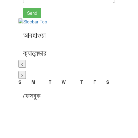
Send
আবহাওয়া
ক্যালেন্ডার
<
>
S
M
T
W
T
F
S
ফেসবুক