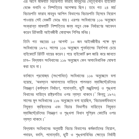
এর আগে মামলাটি বিচারপতি ফারাহ মাহবুবের নেতৃত্বাধীন হাইকোর্ট
বেঞ্চে শুনানি ও নিষ্পত্তির অপেক্ষায় ছিল। তবে গত ২৪ মার্চ
বিচারপতি ফারাহ মাহবুব আপিল বিভাগের বিচারপতি হিসেবে নিয়োগ
পাওয়ায় সেই বেঞ্চটি ভেঙে যায়। এরপর সংবিধানের ১১৬ অনুচ্ছেদ
সংক্রান্ত মামলাটি নিষ্পত্তির জন্য নতুন বেঞ্চ নির্ধারণের আবেদন
করেন রিটকারী আইনজীবী মোহাম্মদ শিশির মনির।
তিনি গত বছরের ২৫ আগস্ট ১০ জন আইনজীবীর পক্ষে মূল
সংবিধানের ১৯৭২ সালের ১১৬ অনুচ্ছেদ পুনর্বহালের নির্দেশনা চেয়ে
হাইকোর্টে রিটটি দায়ের করেন। পরে হাইকোর্ট রুল জারি করে জানতে
চান– বিদ্যমান সংবিধানের ১১৬ অনুচ্ছেদ কেন অসাংবিধানিক ঘোষণা
করা হবে না।
বর্তমানে প্রযোজ্য (সংশোধিত) সংবিধানের ১১৬ অনুচ্ছেদে বলা
হয়েছে, ‘অধস্তন আদালতের দায়িত্ব পালনরত ম্যাজিস্ট্রেটদের
নিয়ন্ত্রণ (কর্মস্থল নির্ধারণ, পদোন্নতি, ছুটি মঞ্জুরিসহ) ও শৃঙ্খলা
বিধানের দায়িত্ব রাষ্ট্রপতির ওপর ন্যস্ত থাকবে।’ কিন্তু ১৯৭২
সালের মূল সংবিধানের ১১৬ অনুচ্ছেদে বলা হয়েছিল, ‘বিচারকর্মবিভাগে
নিযুক্ত ব্যক্তিদের এবং বিচার বিভাগীয় দায়িত্বে নিযুক্ত
ম্যাজিস্ট্রেটদের নিয়ন্ত্রণ ও শৃঙ্খলা বিধান সুপ্রিম কোর্টের ওপর
ন্যস্ত থাকবে।’
বিদ্যমান সংবিধানের অনুযায়ী বিচার বিভাগের কর্মকর্তাদের নিয়োগ,
পদায়ন, বদলি, পদোন্নতি, ছুটি ও শৃঙ্খলাবিধির ক্ষেত্রে নির্বাহী