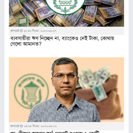
আপডেট
১২:৪৬ পিএম, ২০২৬-০৮-০৭
ব্যবসায়ীরা ঋণ নিচ্ছেন না, ব্যাংকেও নেই টাকা, কোথায়
গেলো আমানত?
আপডেট
০৩:৫৪ পিএম, ২০২৬-০৮-০৬