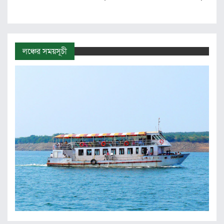
লঞ্চের সময়সূচী