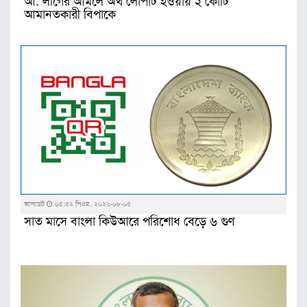
আ. লীগের আমলে অর্থ লোপাট হওয়ায় ২ কোটি
আমানতকারী বিপাকে
আপডেট
০৪:৫২ পিএম, ২০২৬-০৮-০৫
সাত মাসে বাংলা কিউআরে পরিশােধ বেড়ে ৬ গুণ