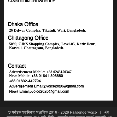
SAMSUDDIN CHOWDHURY
Dhaka Office
26 Delwar Complex, Tikatuli, Wari, Bangladesh.
Chittagong Office
5090, CJKS Shopping Complex, Level-05, Kazir Deuri,
Kotwali, Chattogram, Bangladesh.
Contact
Advertisement Mobile:
+88 0243150347
+88 01641-398880
News Mobile
:
+88 01832-442794
Advertisement Email:
pvoice2020@gmail.com
News Email:
pvoice2020@gmail.com
© সর্বস্বত্ব স্বত্বাধিকার সংরক্ষিত 2019 - 2026
PassengerVoice
| এই