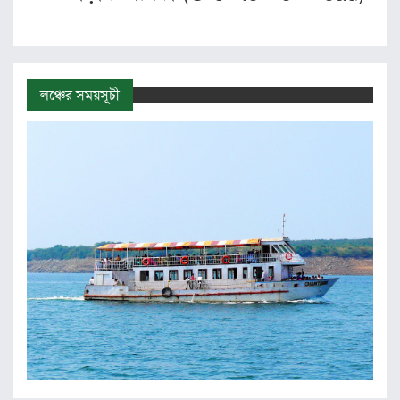
লঞ্চের সময়সূচী