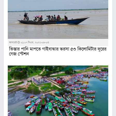
আপডেট
০১:০৭ পিএম, ২০২৬-০৮-০৩
তিস্তার পানি মাপতে গাইবান্ধার ভরসা ৫০ কিলোমিটার দূরের
গেজ স্টেশন