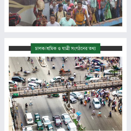
চালক/শ্রমিক ও যাত্রী সংগঠনের তথ্য