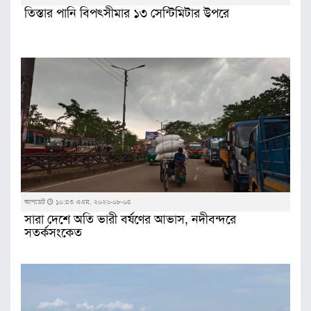
তিস্তার পানি বিপৎসীমার ১৩ সেন্টিমিটার উপরে
আপডেট
১০:৪৩ এএম, ২০২৬-০৮-০৪
সারা দেশে অতি ভারী বর্ষণের আভাস, নদীবন্দরে
সতর্কসংকেত