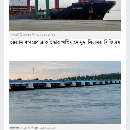
আপডেট
০৩:৩২ পিএম, ২০২৬-০৮-০৫
চট্টগ্রাম বন্দরের দ্রুত উদ্ধার অভিযানে মুগ্ধ সিএমএ সিজিএম
আপডেট
০২:৪১ পিএম, ২০২৬-০৮-০৫