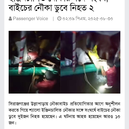
বাইচের নৌকা ডুবে নিহত ২
Passenger Voice |
০২:০৯ পিএম, ২০২৫-০৮-৩০
সিরাজগঞ্জের উল্লাপাড়ায় নৌকাবাইচ প্রতিযোগিতার আগে অনুশীলন
করতে গিয়ে শ্যালো ইঞ্জিনচালিত নৌকার সঙ্গে সংঘর্ষে বাইচের নৌকা
ডুবে দুইজন নিহত হয়েছেন। এ ঘটনায় আহত হয়েছেন আরও ১০
জন।