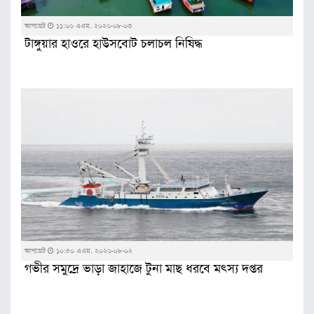
আপডেট
১১:০৬ এএম, ২০২৬-০৮-০৩
টাঙ্গুয়ার হাওরে হাউসবোট চলাচল নিষিদ্ধ
আপডেট
১০:৫০ এএম, ২০২৬-০৮-০২
গভীর সমুদ্রে ভাড়া জাহাজে টুনা মাছ ধরবে মৎস্য দপ্তর