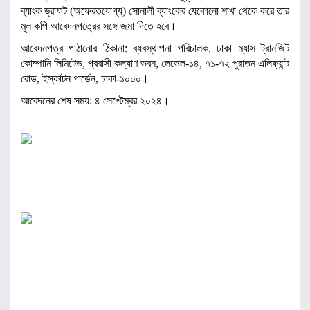
ব্যাংক ড্রাফট (অফেরতযোগ্য) সোনালী ব্যাংকের যেকোনো শাখা থেকে করে তার
মূল কপি আবেদনপত্রের সঙ্গে জমা দিতে হবে।
আবেদনপত্র পাঠানোর ঠিকানা: ব্যবস্থাপনা পরিচালক, ঢাকা ম্যাস ট্রানজিট
কোম্পানি লিমিটেড, প্রবাসী কল্যাণ ভবন, লেভেল-১৪, ৭১-৭২ পুরাতন এলিফ্যান্ট
রোড, ইস্কাটন গার্ডেন, ঢাকা-১০০০।
আবেদনের শেষ সময়: ৪ সেপ্টেম্বর ২০২৪।