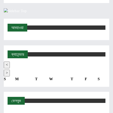
আবহাওয়া
ক্যালেন্ডার
<
>
S
M
T
W
T
F
S
ফেসবুক