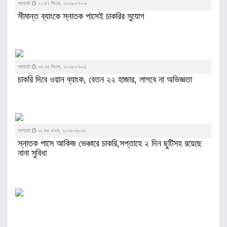
আপডেট
০২:৪৭ পিএম, ২০২৬-০৭-০৬
সীমান্ত ব্যাংকে স্নাতক পাসেই চাকরির সুযোগ
আপডেট
০৫:৩৫ পিএম, ২০২৬-০৭-০৫
চাকরি দিবে ওয়ান ব্যাংক, বেতন ২২ হাজার, লাগবে না অভিজ্ঞতা
আপডেট
১০:৪৪ এএম, ২০২৬-০৬-২৯
স্নাতক পাসে আকিজ ভেঞ্চারে চাকরি,সপ্তাহে ২ দিন ছুটিসহ রয়েছে
নানা সুবিধা