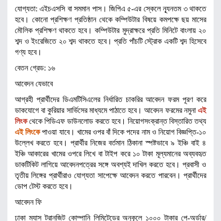
যোগ্যতা: এইচএসসি বা সমমান পাস। জিপিএ ৫-এর স্কেলে ন্যূনতম ৩ থাকতে
হবে। কোনো প্রশিক্ষণ প্রতিষ্ঠান থেকে কম্পিউটার বিষয়ে কমপক্ষে ছয় মাসের
মৌলিক প্রশিক্ষণ থাকতে হবে। কম্পিউটার মুদ্রাক্ষরে প্রতি মিনিটে বাংলায় ২০
শব্দ ও ইংরেজিতে ২০ শব্দ থাকতে হবে। প্রতি পাঁচটি স্ট্রোক একটি শব্দ হিসেবে
গণ্য হবে।
বেতন গ্রেড: ১৬
আবেদন যেভাবে
আগ্রহী প্রার্থীদের ডিএমটিসিএলের নির্ধারিত চাকরির আবেদন ফরম পূরণ করে
ডাকযোগে বা কুরিয়ার সার্ভিসের মাধ্যমে পাঠাতে হবে। আবেদন ফরমের নমুনা
এই
লিংক
থেকে পিডিএফ ডাউনলোড করতে হবে। নিয়োগসংক্রান্ত বিস্তারিত তথ্য
এই লিংকে
পাওয়া যাবে। খামের ওপর বাঁ দিকে পদের নাম ও নিয়োগ বিজ্ঞপ্তি-১০
উল্লেখ করতে হবে। প্রার্থীর নিজের বর্তমান ঠিকানা স্পষ্টভাবে ৯ ইঞ্চি বাই ৪
ইঞ্চি আকারের খামের ওপরে লিখে বা টাইপ করে ১০ টাকা মূল্যমানের অব্যবহৃত
ডাকটিকিট লাগিয়ে আবেদনপত্রের সঙ্গে অবশ্যই দাখিল করতে হবে। প্রবাসী ও
তৃতীয় লিঙ্গের প্রার্থীরাও যোগ্যতা সাপেক্ষে আবেদন করতে পারবেন। প্রার্থীদের
ডোপ টেস্ট করতে হবে।
আবেদন ফি
ঢাকা ম্যাস ট্রানজিট কোম্পানি লিমিটেডের অনুকূলে ১০০০ টাকার পে-অর্ডার/