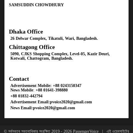
SAMSUDDIN CHOWDHURY
Dhaka Office
26 Delwar Complex, Tikatuli, Wari, Bangladesh.
Chittagong Office
5090, CJKS Shopping Complex, Level-05, Kazir Deuri,
Kotwali, Chattogram, Bangladesh.
Contact
Advertisement Mobile:
+88 0243150347
News Mobile
:
+88 01641-398880
+88 01832-442794
Advertisement Email:
pvoice2020@gmail.com
News Email:
pvoice2020@gmail.com
© সর্বস্বত্ব স্বত্বাধিকার সংরক্ষিত 2019 - 2026
PassengerVoice
| এই ওয়েবসাইটের