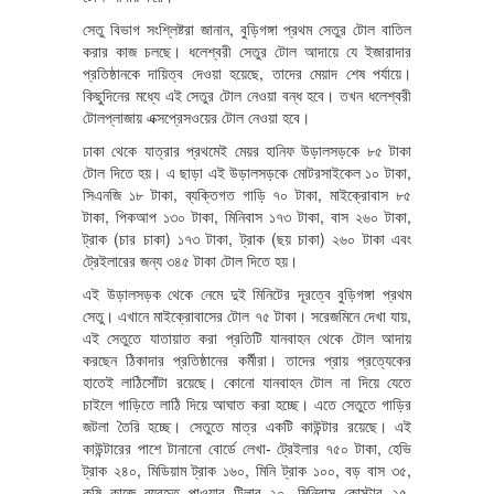
সেতু বিভাগ সংশ্লিষ্টরা জানান, বুড়িগঙ্গা প্রথম সেতুর টোল বাতিল
করার কাজ চলছে। ধলেশ্বরী সেতুর টোল আদায়ে যে ইজারাদার
প্রতিষ্ঠানকে দায়িত্ব দেওয়া হয়েছে, তাদের মেয়াদ শেষ পর্যায়ে।
কিছুদিনের মধ্যে এই সেতুর টোল নেওয়া বন্ধ হবে। তখন ধলেশ্বরী
টোলপ্লাজায় এক্সপ্রেসওয়ের টোল নেওয়া হবে।
ঢাকা থেকে যাত্রার প্রথমেই মেয়র হানিফ উড়ালসড়কে ৮৫ টাকা
টোল দিতে হয়। এ ছাড়া এই উড়ালসড়কে মোটরসাইকেল ১০ টাকা,
সিএনজি ১৮ টাকা, ব্যক্তিগত গাড়ি ৭০ টাকা, মাইক্রোবাস ৮৫
টাকা, পিকআপ ১৩০ টাকা, মিনিবাস ১৭৩ টাকা, বাস ২৬০ টাকা,
ট্রাক (চার চাকা) ১৭৩ টাকা, ট্রাক (ছয় চাকা) ২৬০ টাকা এবং
ট্রেইলারের জন্য ৩৪৫ টাকা টোল দিতে হয়।
এই উড়ালসড়ক থেকে নেমে দুই মিনিটের দূরত্বে বুড়িগঙ্গা প্রথম
সেতু। এখানে মাইক্রোবাসের টোল ৭৫ টাকা। সরেজমিনে দেখা যায়,
এই সেতুতে যাতায়াত করা প্রতিটি যানবাহন থেকে টোল আদায়
করছেন ঠিকাদার প্রতিষ্ঠানের কর্মীরা। তাদের প্রায় প্রত্যেকের
হাতেই লাঠিসোঁটা রয়েছে। কোনো যানবাহন টোল না দিয়ে যেতে
চাইলে গাড়িতে লাঠি দিয়ে আঘাত করা হচ্ছে। এতে সেতুতে গাড়ির
জটলা তৈরি হচ্ছে। সেতুতে মাত্র একটি কাউন্টার রয়েছে। এই
কাউন্টারের পাশে টানানো বোর্ডে লেখা- ট্রেইলার ৭৫০ টাকা, হেভি
ট্রাক ২৪০, মিডিয়াম ট্রাক ১৬০, মিনি ট্রাক ১০০, বড় বাস ৩৫,
কৃষি কাজে ব্যবহৃত পাওয়ার টিলার ২০, মিনিবাস কোস্টার ২৫,