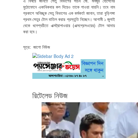
এ বিষয়ে জানতে সেতু বিভাগের সচিব মো. মনজুর হোসেনের
মুঠোফোনে একাধিকবার কল দিয়েও তাকে পাওয়া যায়নি। তবে নাম
প্রকাশে অনিচ্ছুক সেতু বিভাগের এক কর্মকর্তা জানান, তারা বুড়িগঙ্গা
প্রথম সেতুর টোল বাতিল করার প্রস্তুতি নিচ্ছেন। আগামী ১ জুলাই
থেকে ধলেশ্বরীতে এক্সট্রাপাওয়ার (এক্সপ্রেসওয়ের) টোল আদায়
করা হবে।
সূত্র: জাগো নিউজ
রিটেলেড নিউজ