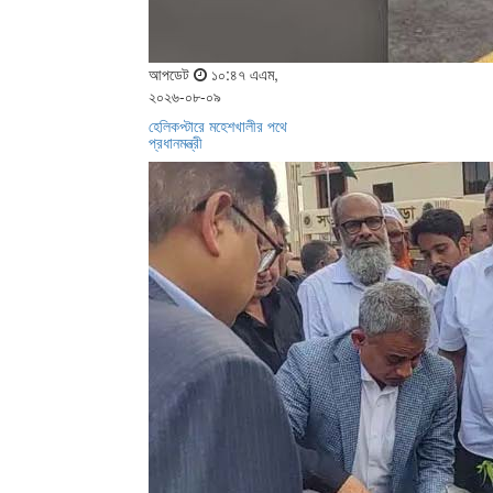
আপডেট
১০:৪৭ এএম,
২০২৬-০৮-০৯
হেলিকপ্টারে মহেশখালীর পথে
প্রধানমন্ত্রী