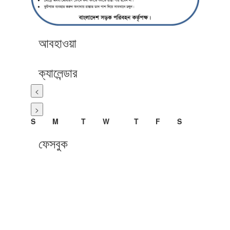
আবহাওয়া
ক্যালেন্ডার
<
>
S
M
T
W
T
F
S
ফেসবুক