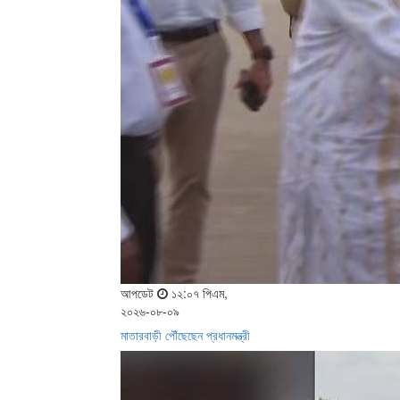
আপডেট
১২:০৭ পিএম,
২০২৬-০৮-০৯
মাতারবাড়ী পৌঁছেছেন প্রধানমন্ত্রী