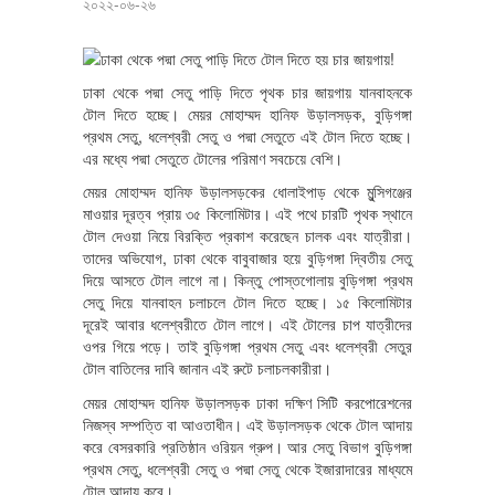
২০২২-০৬-২৬
ঢাকা থেকে পদ্মা সেতু পাড়ি দিতে পৃথক চার জায়গায় যানবাহনকে
টোল দিতে হচ্ছে। মেয়র মোহাম্মদ হানিফ উড়ালসড়ক, বুড়িগঙ্গা
প্রথম সেতু, ধলেশ্বরী সেতু ও পদ্মা সেতুতে এই টোল দিতে হচ্ছে।
এর মধ্যে পদ্মা সেতুতে টোলের পরিমাণ সবচেয়ে বেশি।
মেয়র মোহাম্মদ হানিফ উড়ালসড়কের ধোলাইপাড় থেকে মুন্সিগঞ্জের
মাওয়ার দূরত্ব প্রায় ৩৫ কিলোমিটার। এই পথে চারটি পৃথক স্থানে
টোল দেওয়া নিয়ে বিরক্তি প্রকাশ করেছেন চালক এবং যাত্রীরা।
তাদের অভিযোগ, ঢাকা থেকে বাবুবাজার হয়ে বুড়িগঙ্গা দ্বিতীয় সেতু
দিয়ে আসতে টোল লাগে না। কিন্তু পোস্তগোলায় বুড়িগঙ্গা প্রথম
সেতু দিয়ে যানবাহন চলাচলে টোল দিতে হচ্ছে। ১৫ কিলোমিটার
দূরেই আবার ধলেশ্বরীতে টোল লাগে। এই টোলের চাপ যাত্রীদের
ওপর গিয়ে পড়ে। তাই বুড়িগঙ্গা প্রথম সেতু এবং ধলেশ্বরী সেতুর
টোল বাতিলের দাবি জানান এই রুটে চলাচলকারীরা।
মেয়র মোহাম্মদ হানিফ উড়ালসড়ক ঢাকা দক্ষিণ সিটি করপোরেশনের
নিজস্ব সম্পত্তি বা আওতাধীন। এই উড়ালসড়ক থেকে টোল আদায়
করে বেসরকারি প্রতিষ্ঠান ওরিয়ন গ্রুপ। আর সেতু বিভাগ বুড়িগঙ্গা
প্রথম সেতু, ধলেশ্বরী সেতু ও পদ্মা সেতু থেকে ইজারাদারের মাধ্যমে
টোল আদায় করে।