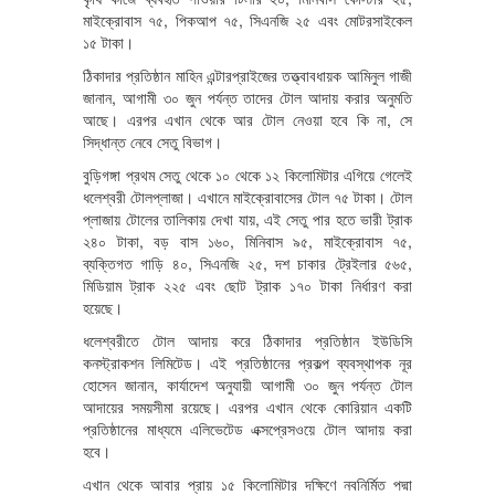
মাইক্রোবাস ৭৫, পিকআপ ৭৫, সিএনজি ২৫ এবং মোটরসাইকেল
১৫ টাকা।
ঠিকাদার প্রতিষ্ঠান মাহিন এন্টারপ্রাইজের তত্ত্বাবধায়ক আমিনুল গাজী
জানান, আগামী ৩০ জুন পর্যন্ত তাদের টোল আদায় করার অনুমতি
আছে। এরপর এখান থেকে আর টোল নেওয়া হবে কি না, সে
সিদ্ধান্ত নেবে সেতু বিভাগ।
বুড়িগঙ্গা প্রথম সেতু থেকে ১০ থেকে ১২ কিলোমিটার এগিয়ে গেলেই
ধলেশ্বরী টোলপ্লাজা। এখানে মাইক্রোবাসের টোল ৭৫ টাকা। টোল
প্লাজায় টোলের তালিকায় দেখা যায়, এই সেতু পার হতে ভারী ট্রাক
২৪০ টাকা, বড় বাস ১৬০, মিনিবাস ৯৫, মাইক্রোবাস ৭৫,
ব্যক্তিগত গাড়ি ৪০, সিএনজি ২৫, দশ চাকার ট্রেইলার ৫৬৫,
মিডিয়াম ট্রাক ২২৫ এবং ছোট ট্রাক ১৭০ টাকা নির্ধারণ করা
হয়েছে।
ধলেশ্বরীতে টোল আদায় করে ঠিকাদার প্রতিষ্ঠান ইউডিসি
কনস্ট্রাকশন লিমিটেড। এই প্রতিষ্ঠানের প্রকল্প ব্যবস্থাপক নূর
হোসেন জানান, কার্যাদেশ অনুযায়ী আগামী ৩০ জুন পর্যন্ত টোল
আদায়ের সময়সীমা রয়েছে। এরপর এখান থেকে কোরিয়ান একটি
প্রতিষ্ঠানের মাধ্যমে এলিভেটেড এক্সপ্রেসওয়ে টোল আদায় করা
হবে।
এখান থেকে আবার প্রায় ১৫ কিলোমিটার দক্ষিণে নবনির্মিত পদ্মা