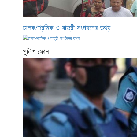
চালক/শ্রমিক ও যাত্রী সংগঠনের তথ্য
পুলিশ ফোন