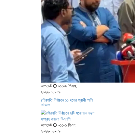
আপডেট
০১:০৯ পিএম,
২০২৬-০৮-০৯
রাষ্ট্রপতি নির্বাচনে ১১ দলের প্রার্থী অলি
আহমদ
আপডেট
০১:০১ পিএম,
২০২৬-০৮-০৯