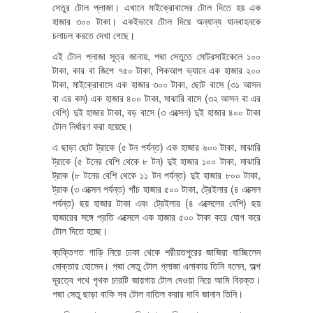
সেতুর টোল প্লাজা। এখানে মাইক্রোবাসের টোল দিতে হয় এক
হাজার ৩০০ টাকা। একইভাবে টোল দিয়ে অন্যান্য যানবাহনকে
চলাচল করতে দেখা গেছে।
এই টোল প্লাজা সূত্র জানায়, পদ্মা সেতুতে মোটরসাইকেলে ১০০
টাকা, কার বা জিপে ৭৫০ টাকা, পিকআপ ভ্যানে এক হাজার ২০০
টাকা, মাইক্রোবাসে এক হাজার ৩০০ টাকা, ছোট বাসে (৩১ আসন
বা এর কম) এক হাজার ৪০০ টাকা, মাঝারি বাসে (৩২ আসন বা এর
বেশি) দুই হাজার টাকা, বড় বাসে (৩ এক্সেল) দুই হাজার ৪০০ টাকা
টোল নির্ধারণ করা হয়েছে।
এ ছাড়া ছোট ট্রাকে (৫ টন পর্যন্ত) এক হাজার ৬০০ টাকা, মাঝারি
ট্রাকে (৫ টনের বেশি থেকে ৮ টন) দুই হাজার ১০০ টাকা, মাঝারি
ট্রাক (৮ টনের বেশি থেকে ১১ টন পর্যন্ত) দুই হাজার ৮০০ টাকা,
ট্রাক (৩ এক্সেল পর্যন্ত) পাঁচ হাজার ৫০০ টাকা, ট্রেইলার (৪ এক্সেল
পর্যন্ত) ছয় হাজার টাকা এবং ট্রেইলার (৪ এক্সেলের বেশি) ছয়
হাজারের সঙ্গে প্রতি এক্সেলে এক হাজার ৫০০ টাকা করে যোগ করে
টোল দিতে হচ্ছে।
ব্যক্তিগত গাড়ি নিয়ে ঢাকা থেকে শরীয়তপুরের জাজিরা যাচ্ছিলেন
মোক্তার হোসেন। পদ্মা সেতু টোল প্লাজা এলাকায় তিনি বলেন, অল্প
দূরত্বে পথে পৃথক চারটি জায়গায় টোল দেওয়া নিয়ে আমি বিরক্ত।
পদ্মা সেতু ছাড়া বাকি সব টোল বাতিল করার দাবি জানান তিনি।