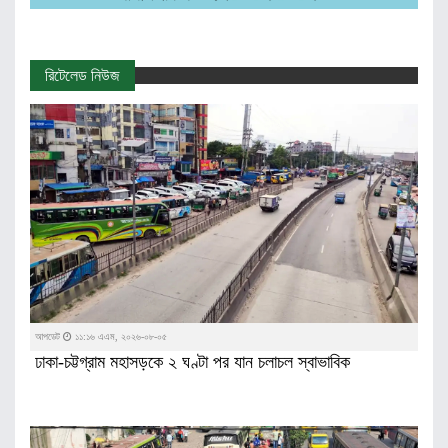
রিটেলেড নিউজ
আপডেট
১১:১৬ এএম, ২০২৬-০৮-০৫
ঢাকা-চট্টগ্রাম মহাসড়কে ২ ঘণ্টা পর যান চলাচল স্বাভাবিক