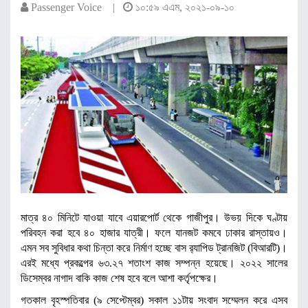
Passenger Voice |
১০:৫৯ এএম, ২০২১-০৯-১০
মাত্র ৪০ মিনিটে যাওয়া যাবে এয়ারপোর্ট থেকে গাজীপুর। উভয় দিকে ঘণ্টায়
পরিবহন করা হবে ৪০ হাজার যাত্রী। ফলে যানজট কমবে ঢাকার রাস্তায়ও।
এমন সব সুবিধার কথা চিন্তা করে নির্মাণ হচ্ছে বাস র‌্যাপিড ট্রানজিট (বিআরটি)।
এরই মধ্যে প্রকল্পের ৬৩.২৭ শতাংশ কাজ সম্পন্ন হয়েছে। ২০২২ সালের
ডিসেম্বর নাগাদ বাকি কাজ শেষ হবে বলে আশা কর্তৃপক্ষের।
গতকাল বৃহস্পতিবার (৯ সেপ্টেম্বর) সকাল ১১টায় সংবাদ সম্মেলন করে এসব