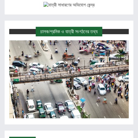
চালক/শ্রমিক ও যাত্রী সংগঠনের তথ্য