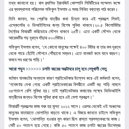
তথ্য জানানো হয়। বাস র‌্যাপিড ট্রানজিট কোম্পানি লিমিটিডের সম্মেলন কক্ষে
এর ব্যবস্থাপনা পরিচালক সফিকুল ইসলাম এ সময় লিখিত বক্তব্য পাঠ করেন।
তিনি জানান, সব শ্রেণির যাত্রীর কথা চিন্তা করে এই প্রকল্পে লিফট,
এস্কেলেটর ও ভিআইপিদের জন্য বিশেষ সুবিধা থাকবে।২০.৫ কিলোমিটার
দৈর্ঘ্যের বিআরটি করিডোরে স্টেশন থাকবে ২৫টি। এতে একটি স্টেশন থেকে
আরেকটির গড় দূরত্ব দাঁড়ায় ৮০০মিটার।
সফিকুল ইসলাম বলেন, ‘যে কোনো মানুষের পক্ষেই ৪০০ মিটার বা তার কম দূরত্ব
থেকে পায়ে হেঁটেই স্টেশনে পৌঁছানো সম্ভব। এতে যানজট কমে যাবে বহুগুণ।
কমবে সব ধরণের গাড়ি।’
আরো পড়ুন >>>>>>
চলতি বছরের অক্টোবরে চালু হবে লেবুখালী সেতু
বর্তমান যানজটের অন্যতম কারণ প্রাইভেটকার উল্লেখ করে এই কর্মকর্তা বলেন,
‘গবেষণায় দেখা গেছে একটি প্রাইভেকারের বিপরীতে একটি বড় গাড়ি নামলে
৩৫শতাংশ বেশি সুবিধা হয়। তাই প্রাইভেটকার কমানোর লক্ষ্যে ভিভিআইপি
যাত্রীদের জন্যও বিশেষ সুবিধা রাখা হবে এই মেগা প্রকল্পে।’
বিআরটি প্রকল্পের কাজ শুরু হয় মূলত ২০১২ সালে। এরপর থেকেই ওই অঞ্চলের
মানুষের যাতায়াতে ভোগান্তি বাড়তে থাকে। এ বিষয়ে জানতে চাইলে সফিকুল
ইসলাম বলেন, ‘ভোগান্তি হওয়ার মূল কারণ ছিল রাস্তা প্রসস্তকরণের কাজ।
সেটি ৫০ শতাংশ হয়ে গেছে। বাকি ৫০ শতাংশ কাজ চলতি বছরের ডিসেম্বর