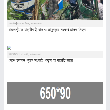
আপডেট
০৪:০০ পিএম, ২০২৬-০৮-০৩
রাজবাড়ীতে যাত্রীবাহী বাস ও মাহেন্দ্রর সংঘর্ষে চালক নিহত
আপডেট
১১:৫১ এএম, ২০২৬-০৮-০৩
দেশে চলমান গ্যাস সংকটে খাড়ার ঘা বাড়তি ভাড়া