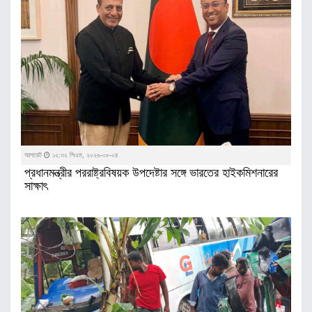
আপডেট
১২:৩২ পিএম, ২০২৬-০৮-০৪
প্রধানমন্ত্রীর পররাষ্ট্রবিষয়ক উপদেষ্টার সঙ্গে ভারতের হাইকমিশনারের
সাক্ষাৎ