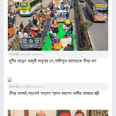
আপডেট
১০:৪৩ এএম, ২০২৬-০৮-০৫
ছুটির আনন্দে ঘরমুখী মানুষের ঢল,গাজীপুরে মহাসড়কে তীব্র চাপ
আপডেট
০২:২৭ পিএম, ২০২৬-০৮-০৪
তীব্র যানজট,সড়কেই সন্তান প্রসব করলেন আমীর হামজার স্ত্রী