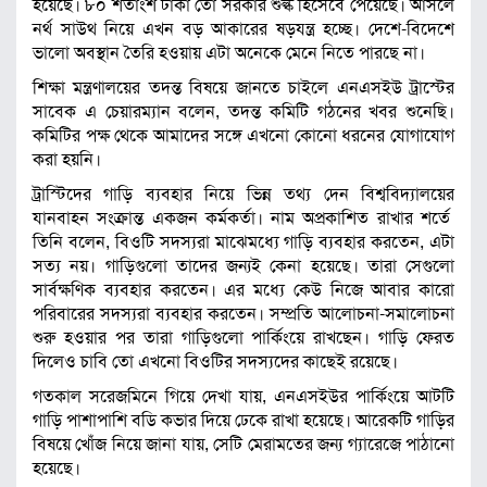
হয়েছে। ৮০ শতাংশ টাকা তো সরকার শুল্ক হিসেবে পেয়েছে। আসলে
নর্থ সাউথ নিয়ে এখন বড় আকারের ষড়যন্ত্র হচ্ছে। দেশে-বিদেশে
ভালো অবস্থান তৈরি হওয়ায় এটা অনেকে মেনে নিতে পারছে না।
শিক্ষা মন্ত্রণালয়ের তদন্ত বিষয়ে জানতে চাইলে এনএসইউ ট্রাস্টের
সাবেক এ চেয়ারম্যান বলেন, তদন্ত কমিটি গঠনের খবর শুনেছি।
কমিটির পক্ষ থেকে আমাদের সঙ্গে এখনো কোনো ধরনের যোগাযোগ
করা হয়নি।
ট্রাস্টিদের গাড়ি ব্যবহার নিয়ে ভিন্ন তথ্য দেন বিশ্ববিদ্যালয়ের
যানবাহন সংক্রান্ত একজন কর্মকর্তা। নাম অপ্রকাশিত রাখার শর্তে
তিনি বলেন, বিওটি সদস্যরা মাঝেমধ্যে গাড়ি ব্যবহার করতেন, এটা
সত্য নয়। গাড়িগুলো তাদের জন্যই কেনা হয়েছে। তারা সেগুলো
সার্বক্ষণিক ব্যবহার করতেন। এর মধ্যে কেউ নিজে আবার কারো
পরিবারের সদস্যরা ব্যবহার করতেন। সম্প্রতি আলোচনা-সমালোচনা
শুরু হওয়ার পর তারা গাড়িগুলো পার্কিংয়ে রাখছেন। গাড়ি ফেরত
দিলেও চাবি তো এখনো বিওটির সদস্যদের কাছেই রয়েছে।
গতকাল সরেজমিনে গিয়ে দেখা যায়, এনএসইউর পার্কিংয়ে আটটি
গাড়ি পাশাপাশি বডি কভার দিয়ে ঢেকে রাখা হয়েছে। আরেকটি গাড়ির
বিষয়ে খোঁজ নিয়ে জানা যায়, সেটি মেরামতের জন্য গ্যারেজে পাঠানো
হয়েছে।