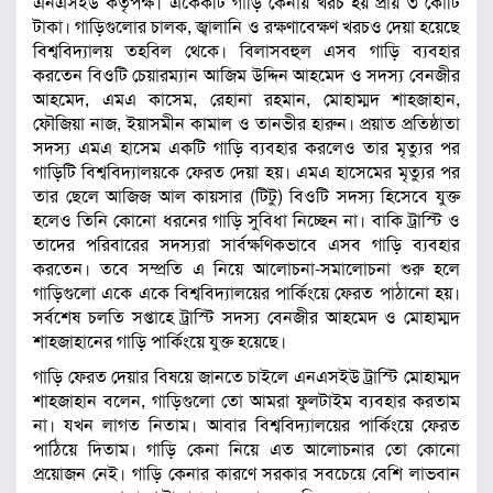
এনএসইউ কর্তৃপক্ষ। একেকটি গাড়ি কেনায় খরচ হয় প্রায় ৩ কোটি
টাকা। গাড়িগুলোর চালক, জ্বালানি ও রক্ষণাবেক্ষণ খরচও দেয়া হয়েছে
বিশ্ববিদ্যালয় তহবিল থেকে। বিলাসবহুল এসব গাড়ি ব্যবহার
করতেন বিওটি চেয়ারম্যান আজিম উদ্দিন আহমেদ ও সদস্য বেনজীর
আহমেদ, এমএ কাসেম, রেহানা রহমান, মোহাম্মদ শাহজাহান,
ফৌজিয়া নাজ, ইয়াসমীন কামাল ও তানভীর হারুন। প্রয়াত প্রতিষ্ঠাতা
সদস্য এমএ হাসেম একটি গাড়ি ব্যবহার করলেও তার মৃত্যুর পর
গাড়িটি বিশ্ববিদ্যালয়কে ফেরত দেয়া হয়। এমএ হাসেমের মৃত্যুর পর
তার ছেলে আজিজ আল কায়সার (টিটু) বিওটি সদস্য হিসেবে যুক্ত
হলেও তিনি কোনো ধরনের গাড়ি সুবিধা নিচ্ছেন না। বাকি ট্রাস্টি ও
তাদের পরিবারের সদস্যরা সার্বক্ষণিকভাবে এসব গাড়ি ব্যবহার
করতেন। তবে সম্প্রতি এ নিয়ে আলোচনা-সমালোচনা শুরু হলে
গাড়িগুলো একে একে বিশ্ববিদ্যালয়ের পার্কিংয়ে ফেরত পাঠানো হয়।
সর্বশেষ চলতি সপ্তাহে ট্রাস্টি সদস্য বেনজীর আহমেদ ও মোহাম্মদ
শাহজাহানের গাড়ি পার্কিংয়ে যুক্ত হয়েছে।
গাড়ি ফেরত দেয়ার বিষয়ে জানতে চাইলে এনএসইউ ট্রাস্টি মোহাম্মদ
শাহজাহান বলেন, গাড়িগুলো তো আমরা ফুলটাইম ব্যবহার করতাম
না। যখন লাগত নিতাম। আবার বিশ্ববিদ্যালয়ের পার্কিংয়ে ফেরত
পাঠিয়ে দিতাম। গাড়ি কেনা নিয়ে এত আলোচনার তো কোনো
প্রয়োজন নেই। গাড়ি কেনার কারণে সরকার সবচেয়ে বেশি লাভবান