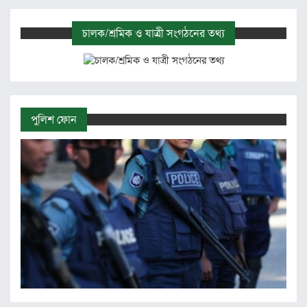
চালক/শ্রমিক ও যাত্রী সংগঠনের তথ্য
পুলিশ ফোন