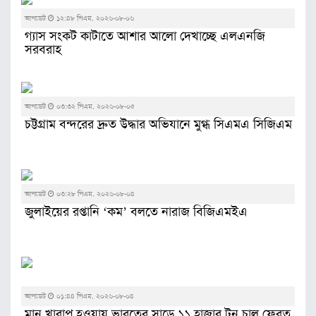
আপডেট
১২:৪৮ পিএম, ২০২৬-০৮-০৬
গ্যাস সংকট কাটাতে আশার আলো দেখাচ্ছে এলএনজি
সরবরাহ
আপডেট
০৩:৩২ পিএম, ২০২৬-০৮-০৫
চট্টগ্রাম বন্দরের দ্রুত উদ্ধার অভিযানে মুগ্ধ সিএমএ সিজিএম
আপডেট
০৩:২৮ পিএম, ২০২৬-০৮-০৪
জুলাইয়ের রপ্তানি ‘কম’ বলতে নারাজ বিজিএমইএ
আপডেট
০১:৪৪ পিএম, ২০২৬-০৮-০৪
মান খারাপ হওয়ায় ভারতের সাড়ে ১১ হাজার টন চাল ফেরত