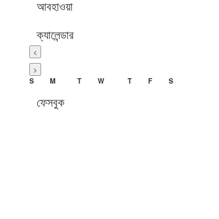
আবহাওয়া
ক্যালেন্ডার
<
>
S
M
T
W
T
F
S
ফেসবুক