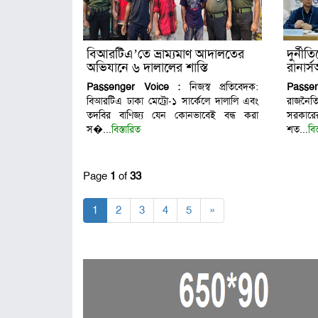
বিআরটিএ’তে ভ্রাম্যমাণ আদালতের
দুর্নী
অভিযানে ৬ দালালের শাস্তি
রানার
Passenger Voice :
নিজস্ব প্রতিবেদক:
Passe
বিআরটিএ ঢাকা মেট্রো-১ সার্কেলে দালালি এবং
রাজনৈতি
তদবির বাণিজ্য যেন কোনভাবেই বন্ধ করা
সরকারের
স�...
বিস্তারিত
শত...
বি
Page
1
of
33
1
2
3
4
5
»