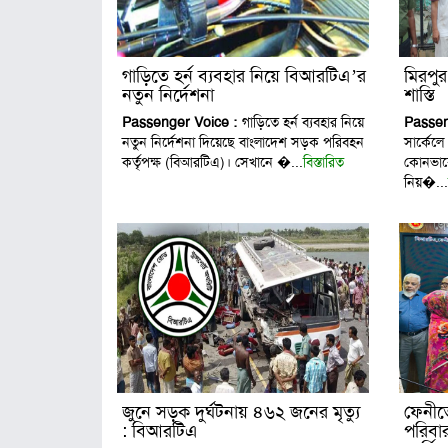
গাড়িতে হর্ন ব্যবহার নিয়ে বিআরটিএ’র
মিরপু
নতুন নির্দেশনা
শাস্তি
Passenger Voice :
গাড়িতে হর্ন ব্যবহার নিয়ে
Passen
নতুন নির্দেশনা দিয়েছে বাংলাদেশ সড়ক পরিবহন
সার্কে
কর্তৃপক্ষ (বিআরটিএ)। সেখানে �...
বিস্তারিত
কোনভা
নিয়�..
জুনে সড়ক দুর্ঘটনায় ৪৬২ জনের মৃত্যু
ফেনীতে
: বিআরটিএ
পরিবা