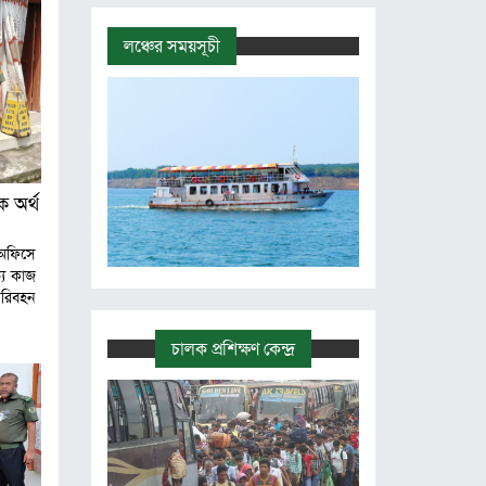
লঞ্চের সময়সূচী
 অর্থ
ফিসে
যে কাজ
রিবহন
চালক প্রশিক্ষণ কেন্দ্র