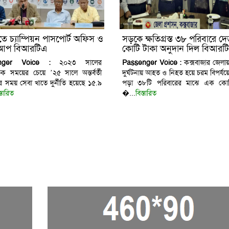
তিতে চ্যাম্পিয়ন পাসপোর্ট অফিস ও
সড়কে ক্ষতিগ্রস্ত ৩৮ পরিবারে দ
্সআপ বিআরটিএ
কোটি টাকা অনুদান দিল বিআরট
nger Voice :
২০২৩ সালের
Passenger Voice :
কক্সবাজার জেল
ক সময়ের চেয়ে ’২৫ সালে অন্তর্বর্তী
দুর্ঘটনায় আহত ও নিহত হয়ে চরম বিপর্যয়ে
 সময় সেবা খাতে দুর্নীতি হয়েছে ১৫.৯
পড়া ৩৮টি পরিবারের মাঝে এক কো
স্তারিত
�...
বিস্তারিত