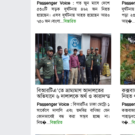
আর্থি
Passenger Voice :
গত জুন মাসে দেশে
Passe
৫৩০টি সড়ক দুর্ঘটনায় ৪৬২ জন নিহত
দুর্ঘটন
হয়েছেন। এসব দুর্ঘটনায় আহত হয়েছেন আরও
পড়া ২৩
৭৫০ জন।বাংলা...
বিস্তারিত
আর্�..
বিআরটিএ’তে ভ্রাম্যমাণ আদালতের
কক্সব
অভিযানে ৬ দালালকে অর্থ ও কারাদন্ড
নিহত 
Passenger Voice :
বিআরটিএ ঢাকা মেট্রো-১
Passe
সার্কেলে দালালি এবং তদবির বাণিজ্য যেন
কক্সবা
কোনভাবেই বন্ধ করা সম্ভব হচ্ছে না।
পাহাড়ধ
নিয়�...
বিস্তারিত
ব�...
বি