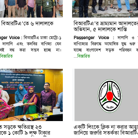
র বিআরটিএ’তে ৬ দালালকে
বিআরটিএ’র ভ্রাম্যমান আদালতে
অভিযান, ৫ দালালকে শাস্তি
ger Voice :
বিআরটিএ ঢাকা মেট্রো-১
Passenger Voice :
দালালি ও 
লে দালালি এবং তদবির বাণিজ্য যেন
বাণিজ্যের বিরুদ্ধে অঘোষিত যুদ্ধ শুরু 
বেই বন্ধ করা সম্ভব হচ্ছে না।
যাচ্ছে বাংলাদেশ সড়ক পরিবহন কর্ত
.
বিস্তারিত
...
বিস্তারিত
 সড়কে ক্ষতিগ্রস্থ ২৩
একটি লিংকে ক্লিক না করার আহ্ব
রকে ১ কোটি ৯ লক্ষ টাকার
জানিয়ে জরুরি সতর্কতা বিআরট