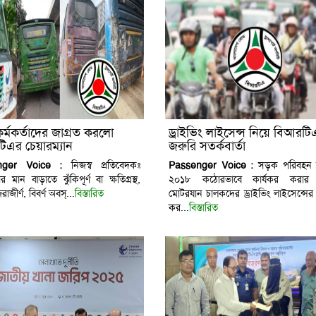
 কর্মকর্তাদের জাগ্রত করলো
ড্রাইভিং লাইসেন্স নিয়ে বিআরটি
িএর চেয়ারম্যান
জরুরি সতর্কবার্তা
nger Voice :
নিজস্ব প্রতিবেদকঃ
Passenger Voice :
সড়ক পরিবহন
বার মান বাড়াতে ঝুঁকিপূর্ণ বা ক্ষতিগ্রস্থ,
২০১৮ কঠোরভাবে কার্যকর করার লক
রাজীর্ণ, বিবর্ণ অবস্...
বিস্তারিত
মোটরযান চালকদের ড্রাইভিং লাইসেন্সের 
কর...
বিস্তারিত