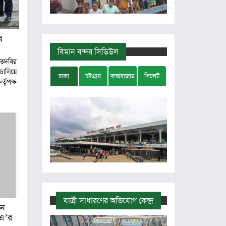
র
বিমান বন্দর সিডিউল
তদবির
চালিয়ে
ঢাকা
চট্টগ্রাম
কক্সবাজার
সিলেট
ৃপক্ষ
যাত্রী সাধারণের অভিযোগ কেন্দ্র
ান
িএ’র