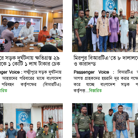
পুরে সড়ক দুর্ঘটনায় ক্ষতিগ্রস্ত ২৯
মিরপুর বিআরটিএ’তে ৮ দালালকে
রকে ১ কোটি ১ লাখ টাকার চেক
ও কারাদন্ড
ণ
ger Voice :
লক্ষ্মীপুরে সড়ক দুর্ঘটনায়
Passenger Voice :
বিআরটিএ অ
 আহতদের পরিবারের মাঝে বাংলাদেশ
আগত গ্রাহকদের হয়রানি দূর করার লক্ষ্
রিবহন কর্তৃপক্ষের (বিআরটিএ)
করে যাচ্ছে বাংলাদেশ সড়ক প
্তারিত
কর্তৃপক্...
বিস্তারিত