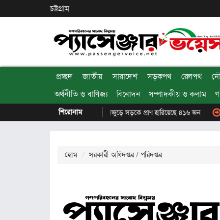
চট্টগ্রাম
প্রচ্ছদ
জাতীয়
সারাদেশ
সড়কপথ
রেলপথ
ন
অর্থনীতি ও বাণিজ্য
বিনোদন
সম্পাদকীয় ও কলাম
গ
শিরোনাম
জুলাইয়ে দেশজুড়ে সড়কে প্রাণ হারিয়েছে ৪১৬ জন
গ্যাস সংকট কাট
হোম
সরকারী অধিদপ্তর / পরিদপ্তর