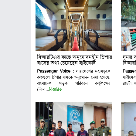
বিআরটিএর কাছে অনুমোদনহীন স্লিপার
ঘুমন্ত
বাসের তথ্য চেয়েছেন হাইকোর্ট
বিআরট
Passenger Voice :
সারাদেশের মহাসড়কে
Passe
কতগুলো স্লিপার বাসকে অনুমোদন দেয়া হয়েছে,
যাত্রীসে
বাংলাদেশ সড়ক পরিবহন কর্তৃপক্ষের
রংচটা, জ
(বিআ...
বিস্তারিত