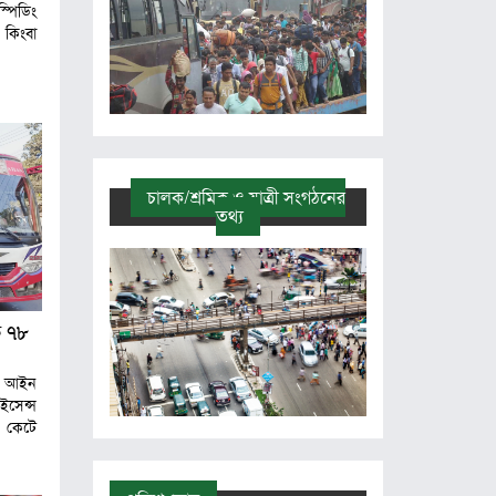
পিডিং
’ কিংবা
চালক/শ্রমিক ও যাত্রী সংগঠনের
তথ্য
ে ৭৮
ন আইন
ইসেন্স
 কেটে