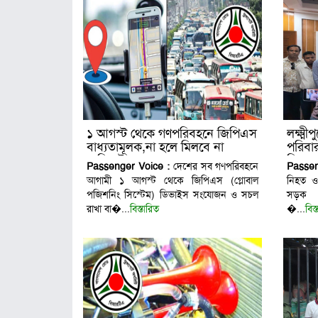
১ আগস্ট থেকে গণপরিবহনে জিপিএস
লক্ষ্মী
বাধ্যতামূলক,না হলে মিলবে না
পরিবা
রেজিস্ট্রেশন
বিতর
Passenger Voice :
দেশের সব গণপরিবহনে
Passen
আগামী ১ আগস্ট থেকে জিপিএস (গ্লোবাল
নিহত ও
পজিশনিং সিস্টেম) ডিভাইস সংযোজন ও সচল
সড়ক প
রাখা বা�...
বিস্তারিত
�...
বিস