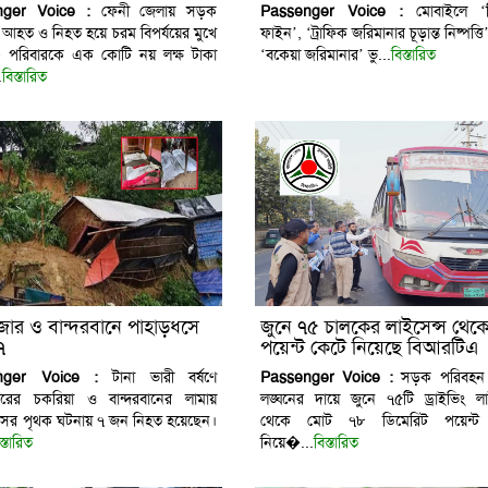
ক সহায়তা প্রদান বিআরটিএর
nger Voice :
ফেনী জেলায় সড়ক
Passenger Voice :
মোবাইলে ‘স্
ায় আহত ও নিহত হয়ে চরম বিপর্যয়ের মুখে
ফাইন’, ‘ট্রাফিক জরিমানার চূড়ান্ত নিষ্পত্তি
 পরিবারকে এক কোটি নয় লক্ষ টাকা
‘বকেয়া জরিমানার’ ভু...
বিস্তারিত
.
বিস্তারিত
াজার ও বান্দরবানে পাহাড়ধসে
জুনে ৭৫ চালকের লাইসেন্স থেক
৭
পয়েন্ট কেটে নিয়েছে বিআরটিএ
nger Voice :
টানা ভারী বর্ষণে
Passenger Voice :
সড়ক পরিবহ
জারের চকরিয়া ও বান্দরবানের লামায়
লঙ্ঘনের দায়ে জুনে ৭৫টি ড্রাইভিং লা
সের পৃথক ঘটনায় ৭ জন নিহত হয়েছেন।
থেকে মোট ৭৮ ডিমেরিট পয়েন্ট
স্তারিত
নিয়ে�...
বিস্তারিত