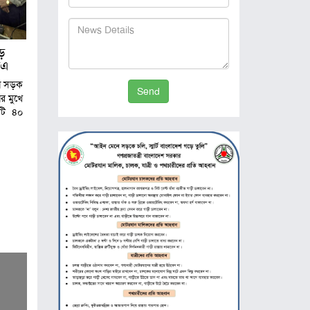
েড়
িএ
ায় সড়ক
Send
র মুখে
টি ৪০