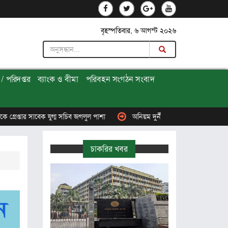
বৃহস্পতিবার, ৬ আগস্ট ২০২৬
/ পরিদপ্তর
ব্যাংক ও বীমা
পরিবহন সংগঠন সংবাদ
ুগ্ম সচিব জগলুল পাশা
অনিয়ম দুর্নীতি নিয়ে ফের আলোচনায় বিআরটিএ’র মোটরযান
চাকরির খবর