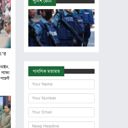
পুলিশ ফোন
এ’র
 আইন,
পাবলিক মতামত
্ষ্যে
পয়েন্ট