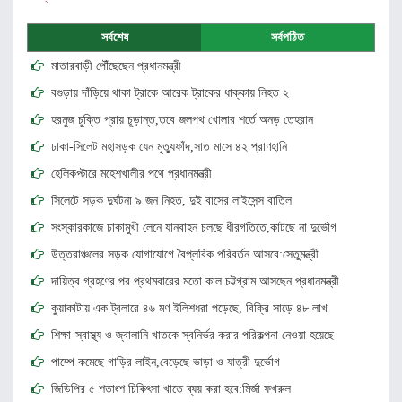
সর্বশেষ
সর্বপঠিত
মাতারবাড়ী পৌঁছেছেন প্রধানমন্ত্রী
বগুড়ায় দাঁড়িয়ে থাকা ট্রাকে আরেক ট্রাকের ধাক্কায় নিহত ২
হরমুজ চুক্তি প্রায় চূড়ান্ত,তবে জলপথ খোলার শর্তে অনড় তেহরান
ঢাকা-সিলেট মহাসড়ক যেন মৃত্যুফাঁদ,সাত মাসে ৪২ প্রাণহানি
হেলিকপ্টারে মহেশখালীর পথে প্রধানমন্ত্রী
সিলেটে সড়ক দুর্ঘটনা ৯ জন নিহত, দুই বাসের লাইসেন্স বাতিল
সংস্কারকাজে ঢাকামুখী লেনে যানবাহন চলছে ধীরগতিতে,কাটছে না দুর্ভোগ
উত্তরাঞ্চলের সড়ক যোগাযোগে বৈপ্লবিক পরিবর্তন আসবে:সেতুমন্ত্রী
দায়িত্ব গ্রহণের পর প্রথমবারের মতো কাল চট্টগ্রাম আসছেন প্রধানমন্ত্রী
কুয়াকাটায় এক ট্রলারে ৪৬ মণ ইলিশধরা পড়েছে, বিক্রি সাড়ে ৪৮ লাখ
শিক্ষা-স্বাস্থ্য ও জ্বালানি খাতকে স্বনির্ভর করার পরিকল্পনা নেওয়া হয়েছে
পাম্পে কমেছে গাড়ির লাইন,বেড়েছে ভাড়া ও যাত্রী দুর্ভোগ
জিডিপির ৫ শতাংশ চিকিৎসা খাতে ব্যয় করা হবে:মির্জা ফখরুল