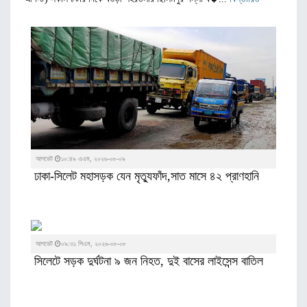
আপডেট
১০:৪৯ এএম, ২০২৬-০৮-০৯
ঢাকা-সিলেট মহাসড়ক যেন মৃত্যুফাঁদ,সাত মাসে ৪২ প্রাণহানি
আপডেট
০৯:৩১ পিএম, ২০২৬-০৮-০৮
সিলেটে সড়ক দুর্ঘটনা ৯ জন নিহত, দুই বাসের লাইসেন্স বাতিল