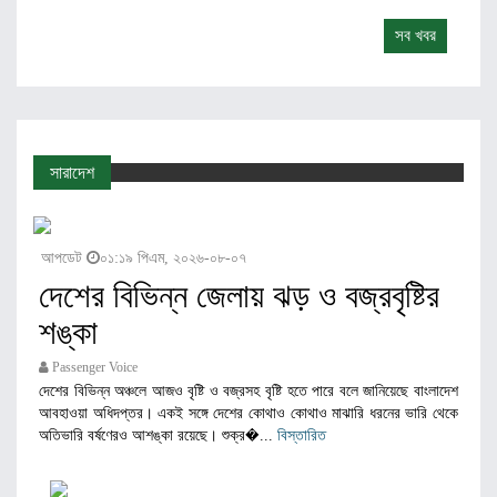
সব খবর
সারাদেশ
আপডেট
০১:১৯ পিএম, ২০২৬-০৮-০৭
দেশের বিভিন্ন জেলায় ঝড় ও বজ্রবৃষ্টির
শঙ্কা
Passenger Voice
দেশের বিভিন্ন অঞ্চলে আজও বৃষ্টি ও বজ্রসহ বৃষ্টি হতে পারে বলে জানিয়েছে বাংলাদেশ
আবহাওয়া অধিদপ্তর। একই সঙ্গে দেশের কোথাও কোথাও মাঝারি ধরনের ভারি থেকে
অতিভারি বর্ষণেরও আশঙ্কা রয়েছে। শুক্র�...
বিস্তারিত