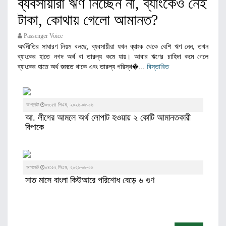
ব্যবসায়ীরা ঋণ নিচ্ছেন না, ব্যাংকেও নেই
টাকা, কোথায় গেলো আমানত?
Passenger Voice
অর্থনীতির সাধারণ নিয়ম বলছে, ব্যবসায়ীরা যখন ব্যাংক থেকে বেশি ঋণ নেন, তখন
ব্যাংকের হাতে নগদ অর্থ বা তারল্য কমে যায়। আবার ঋণের চাহিদা কমে গেলে
ব্যাংকের হাতে অর্থ জমতে থাকে এবং তারল্য পরিস্থ�...
বিস্তারিত
আপডেট
০৩:৫৪ পিএম, ২০২৬-০৮-০৬
আ. লীগের আমলে অর্থ লোপাট হওয়ায় ২ কোটি আমানতকারী
বিপাকে
আপডেট
০৪:৫২ পিএম, ২০২৬-০৮-০৫
সাত মাসে বাংলা কিউআরে পরিশােধ বেড়ে ৬ গুণ