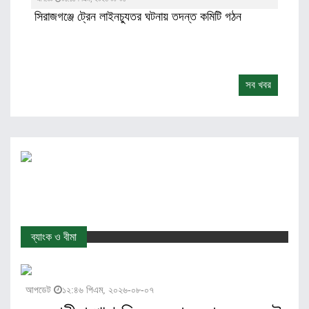
সিরাজগঞ্জে ট্রেন লাইনচ্যুতর ঘটনায় তদন্ত কমিটি গঠন
সব খবর
ব্যাংক ও বীমা
আপডেট
১২:৪৬ পিএম, ২০২৬-০৮-০৭