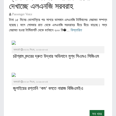
দেখাচ্ছে এলএনজি সরবরাহ
Passenger Voice
টানা ১৫ দিনের ভোগান্তির পর সাগরে ভাসমান এলএনজি টার্মিনালের মেরামত সম্পন্ন
হয়েছে। ফলে সোমবার রাত থেকে এলএনজি সরবরাহর ধীরে ধীরে বাড়ছে। সদ্য
মেরামত হওয়া টার্মিনালটি থেকে বর্তমানে ২০০ মি�...
বিস্তারিত
আপডেট
০৩:৩২ পিএম, ২০২৬-০৮-০৫
চট্টগ্রাম বন্দরের দ্রুত উদ্ধার অভিযানে মুগ্ধ সিএমএ সিজিএম
আপডেট
০৩:২৮ পিএম, ২০২৬-০৮-০৪
জুলাইয়ের রপ্তানি ‘কম’ বলতে নারাজ বিজিএমইএ
সব খবর