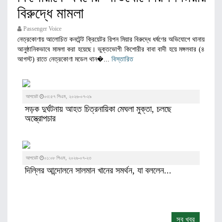
বিরুদ্ধে মামলা
Passenger Voice
নেত্রকোণায় আলোচিত কনটেন্ট ক্রিয়েটর রিপন মিয়ার বিরুদ্ধে ধর্ষণের অভিযোগে থানায়
আনুষ্ঠানিকভাবে মামলা করা হয়েছে। ভুক্তভোগী কিশোরীর বাবা বাদী হয়ে মঙ্গলবার (৪
আগস্ট) রাতে নেত্রকোণা মডেল থান�...
বিস্তারিত
আপডেট
০৩:৫৭ পিএম, ২০২৬-০৭-২৯
সড়ক দুর্ঘটনায় আহত চিত্রনায়িকা মেঘলা মুক্তা, চলছে
অস্ত্রোপচার
আপডেট
০১:০৮ পিএম, ২০২৬-০৭-২৩
দিল্লির আন্দোলনে সালমান খানের সমর্থন, যা বললেন...
সব খবর