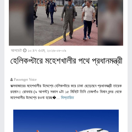
আপডেট
১০:৪৭ এএম, ২০২৬-০৮-০৯
হেলিকপ্টারে মহেশখালীর পথে প্রধানমন্ত্রী
Passenger Voice
কক্সবাজারের মহেশখালীর উদ্দেশ্যে হেলিকপ্টারে করে ঢাকা ছেড়েছেন প্রধানমন্ত্রী তারেক
রহমান। রোববার (৯ আগস্ট) সকাল ৯টা ১৫ মিনিটে তিনি তেজগাঁও বিমান বন্দর থেকে
মহেশখালীর উদ্দেশ্যে রওনা হয়েছ�...
বিস্তারিত