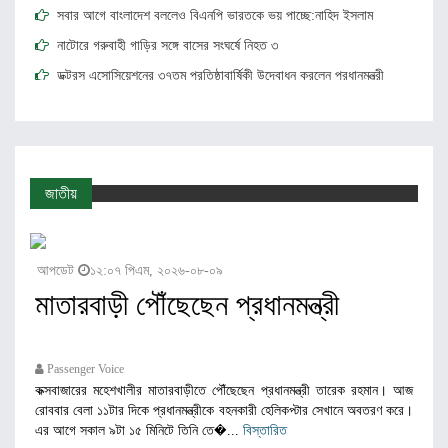
সবার আগে বাংলাদেশ বললেও বিএনপি ভারতকে ভয় পাচ্ছে:নাহিদ ইসলাম
নাটোরে গরুবাহী গাড়ির সঙ্গে বাসের সংঘর্ষে নিহত ৩
ডক্টরস এসোসিয়েশনের ৩৭তম প্রতিষ্ঠাবার্ষিকী উদ্বোধন করলেন প্রধানমন্ত্রী
দুপুরের মধ্যে আট জেলায় ঝড়ো হাওয়াসহ বজ্রবৃষ্টির সম্ভাবনা
অবৈধ ব্যাটারি রিকশার দাপটে হারিয়ে যাচ্ছে প্যাডেল রিকশা,চুরি হচ্ছে বিদ্যুত
বাংলাদেশকে নিয়ে গঠিত সামুদ্রিক জোটের কমান্ডারের নাম ঘোষণা করল সৌদি
জাতীয়
লঞ্চে চাঁদপুর থেকে ঢাকায় ৬ গোখরা, গুলিস্তানে উদ্ধার
আপডেট
১২:০৭ পিএম, ২০২৬-০৮-০৯
মাতারবাড়ী পৌঁছেছেন প্রধানমন্ত্রী
Passenger Voice
কক্সবাজারের মহেশখালীর মাতারবাড়ীতে পৌঁছেছেন প্রধানমন্ত্রী তারেক রহমান। আজ
রোববার বেলা ১১টার দিকে প্রধানমন্ত্রীকে বহনকারী হেলিকপ্টার সেখানে অবতরণ করে।
এর আগে সকাল ৯টা ১৫ মিনিটে তিনি তে�...
বিস্তারিত