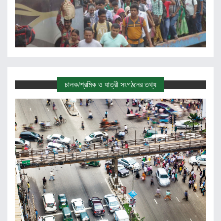
চালক/শ্রমিক ও যাত্রী সংগঠনের তথ্য