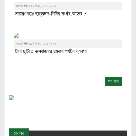
আপডেট
০৩:৫০ পিএম, ২০২৬-০৮-০৫
নারায়ণগঞ্জে ছাত্রদল-শিবির সংর্ঘষ,আহত ৫
আপডেট
০২:৫৯ পিএম, ২০২৬-০৮-০৫
টানা ছুটিতে কক্সবাজারে রমরমা পর্যটন ব্যবসা
সব খবর
রেলপথ