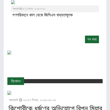
আপডেট
০৫:২৩ পিএম, ২০২৬-০৭-৩১
গণপরিবহনে কাল থেকে জিপিএস বাধ্যতামূলক
সব খবর
বিনোদন
আপডেট
০৩:৫৭ পিএম, ২০২৬-০৮-০৫
কিশোরীকে ধর্ষণের অভিযোগে রিপন মিয়ার