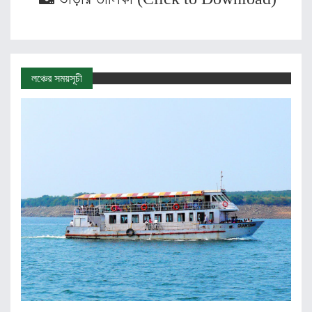
লঞ্চের সময়সূচী