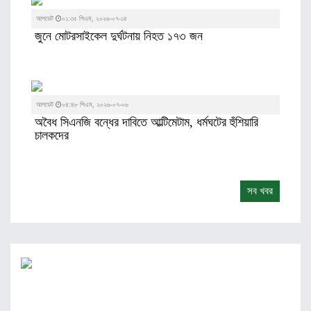
আপডেট
০১:৩৫ পিএম, ২০২৬-০৭-১৪
জুনে মোটরসাইকেল দুর্ঘটনায় নিহত ১৭৩ জন
আপডেট
০৪:৪৮ পিএম, ২০২৬-০৭-০৬
অবৈধ সিএনজি বন্ধের দাবিতে আল্টিমেটাম, ধর্মঘটের হুঁশিয়ারি
চালকদের
সব খবর