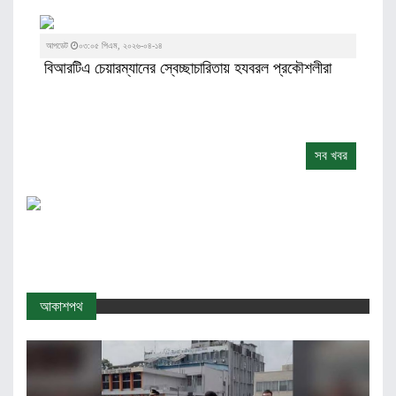
আপডেট
০৩:০৫ পিএম, ২০২৬-০৪-১৪
বিআরটিএ চেয়ারম্যানের স্বেচ্ছাচারিতায় হযবরল প্রকৌশলীরা
সব খবর
আকাশপথ