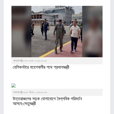
আপডেট
১০:৪৭ এএম, ২০২৬-০৮-০৯
হেলিকপ্টারে মহেশখালীর পথে প্রধানমন্ত্রী
আপডেট
০৬:৪০ পিএম, ২০২৬-০৮-০৮
উত্তরাঞ্চলের সড়ক যোগাযোগে বৈপ্লবিক পরিবর্তন
আসবে:সেতুমন্ত্রী