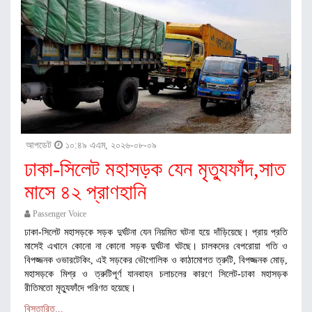
আপডেট
১০:৪৯ এএম, ২০২৬-০৮-০৯
ঢাকা-সিলেট মহাসড়ক যেন মৃত্যুফাঁদ,সাত
মাসে ৪২ প্রাণহানি
Passenger Voice
ঢাকা-সিলেট মহাসড়কে সড়ক দুর্ঘটনা যেন নিয়মিত ঘটনা হয়ে দাঁড়িয়েছে। প্রায় প্রতি
মাসেই এখানে কোনো না কোনো সড়ক দুর্ঘটনা ঘটছে। চালকদের বেপরোয়া গতি ও
বিপজ্জনক ওভারটেকিং, এই সড়কের ভৌগোলিক ও কাঠামোগত ত্রুটি, বিপজ্জনক মোড়,
মহাসড়কে মিশ্র ও ত্রুটিপূর্ণ যানবাহন চলাচলের কারণে সিলেট-ঢাকা মহাসড়ক
রীতিমতো মৃত্যুফাঁদে পরিণত হয়েছে।
বিস্তারিত...