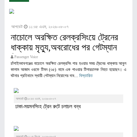
আপডেট
১১:৩৫ এএম, ২০২৬-০৮-০৭
নাচোলে অরক্ষিত রেলক্রসিংয়ে ট্রেনের
ধাক্কায় মৃত্যু,অবরোধের পর গেটম্যান
নিয়োগ
Passenger Voice
চাঁপাইনবাবগঞ্জের নাচোলে অরক্ষিত রেলক্রসিং পার হওয়ার সময় ট্রেনের ধাক্কায় আবুল
কালাম আজাদ ওরফে টিমন (৩৫) নামে এক পাওয়ার টিলারচালক নিহত হয়েছেন। এ
ঘটনার প্রতিবাদে স্থায়ী গেটম্যান নিয়োগের দাব...
বিস্তারিত
আপডেট
১০:৫৫ এএম, ২০২৬-০৮-০৭
ঢাকা-ময়মনসিংহ ট্রেন রুটে চলাচল বন্ধ
আপডেট
০১:১৪ পিএম, ২০২৬-০৮-০৪