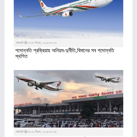
আপডেট
০৩:৩৭ পিএম, ২০২৬-০৮-০৬
পদোন্নতি প্রক্রিয়ায় অনিয়ম-দুর্নীতি,বিমানের সব পদোন্নতি
স্থগিত
আপডেট
০৫:২৩ পিএম, ২০২৬-০৮-০৪