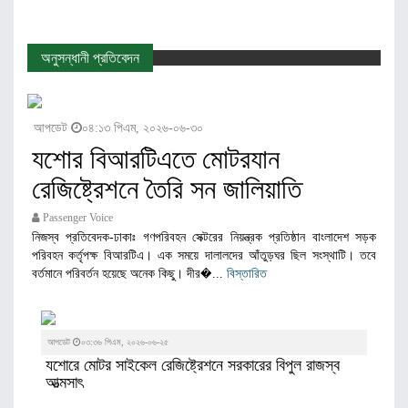
অনুসন্ধানী প্রতিবেদন
আপডেট
০৪:১৩ পিএম, ২০২৬-০৬-৩০
যশোর বিআরটিএতে মোটরযান
রেজিষ্ট্রেশনে তৈরি সন জালিয়াতি
Passenger Voice
নিজস্ব প্রতিবেদক-ঢাকাঃ গণপরিবহন সেক্টরের নিয়ন্ত্রক প্রতিষ্ঠান বাংলাদেশ সড়ক
পরিবহন কর্তৃপক্ষ বিআরটিএ। এক সময়ে দালালদের আঁতুড়ঘর ছিল সংস্থাটি। তবে
বর্তমানে পরিবর্তন হয়েছে অনেক কিছু। দীর�...
বিস্তারিত
আপডেট
০৩:৩৬ পিএম, ২০২৬-০৬-২৫
যশোরে মোটর সাইকেল রেজিষ্ট্রেশনে সরকারের বিপুল রাজস্ব
আত্মসাৎ