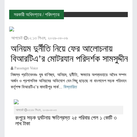
সরকারী অধিদপ্তর / পরিদপ্তর
আপডেট
১২:১৩ পিএম, ২০২৬-০৮-০৬
অনিয়ম দুর্নীতি নিয়ে ফের আলোচনায়
বিআরটিএ’র মোটরযান পরিদর্শক সামসুদ্দীন
Passenger Voice
নিজস্ব প্রতিবেদকঃ ঘুষ বাণিজ্য, অনিয়ম, দুর্নীতি, ক্ষমতার অপব্যবহারে অবৈধ সম্পদ
অর্জন ও প্রশাসনিক অনিয়মের অভিযোগ যেন পিছু ছাড়ছে না বাংলাদেশ সড়ক পরিবহন
কর্তৃপক্ষ বিআরটিএ’র মাদারীপুর সার্ক...
বিস্তারিত
আপডেট
০৩:৫৮ পিএম, ২০২৬-০৮-০৩
রংপুরে সড়ক দুর্ঘটনায় ক্ষতিগ্রস্ত ২৫ পরিবার পেল ১ কোটি ৩
লাখ টাকা