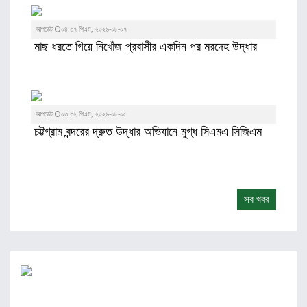
আপডেট
০৪:৩৭ পিএম, ২০২৬-০৮-০৭
মাছ ধরতে গিয়ে নিখোঁজ প্রবাসীর একদিন পর মরদেহ উদ্ধার
আপডেট
০৩:৩২ পিএম, ২০২৬-০৮-০৫
চট্টগ্রাম বন্দরের দ্রুত উদ্ধার অভিযানে মুগ্ধ সিএমএ সিজিএম
সব খবর